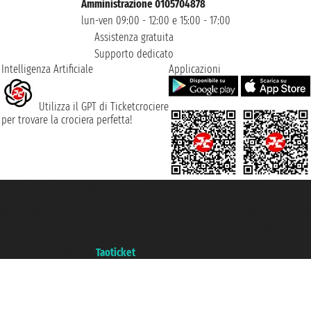
Amministrazione 0105704878
lun-ven 09:00 - 12:00 e 15:00 - 17:00
Assistenza gratuita
Supporto dedicato
Intelligenza Artificiale
Applicazioni
Utilizza il GPT di Ticketcrociere
per trovare la crociera perfetta!
Taoticket S.r.l. Via Brigata Liguria, 3/21 16121 Genova ©2007/2026 -
Ticketcrociere ® è un Marchio Registrato
P.Iva 06206400720 - Capitale Sociale € 100.000,00 i.v. - Iscritta alla Camera
di Commercio di Genova con REA 433093. - Aut. Prov. n° 6167/131601 -
Assicurazione Unipol - polizza n. 206484182
Un portale del gruppo
Taoticket