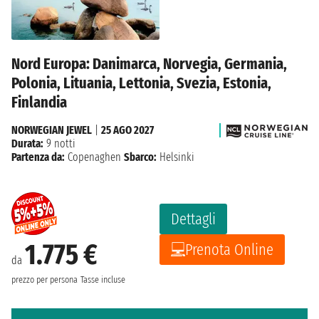
Nord Europa: Danimarca, Norvegia, Germania,
Polonia, Lituania, Lettonia, Svezia, Estonia,
Finlandia
NORWEGIAN JEWEL
|
25 AGO 2027
Durata:
9 notti
Partenza da:
Copenaghen
Sbarco:
Helsinki
Dettagli
1.775 €
Prenota Online
da
prezzo per persona
Tasse incluse