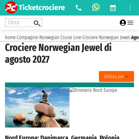
Cerca
home
›
Compagnie
›
Norwegian Cruise Line
›
Crociere Norwegian Jewel
›
Ago
Crociere Norwegian Jewel di
agosto 2027
Ordina per
Nord Europa: Danimarca, Germania, Polonia,