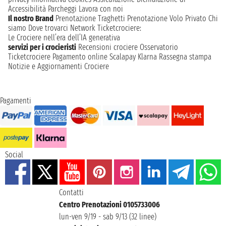
Accessibilità
Parcheggi
Lavora con noi
Il nostro Brand
Prenotazione Traghetti
Prenotazione Volo Privato
Chi
siamo
Dove trovarci
Network
Ticketcrociere:
Le Crociere nell’era dell’IA generativa
servizi per i crocieristi
Recensioni crociere
Osservatorio
Ticketcrociere
Pagamento online
Scalapay
Klarna
Rassegna stampa
Notizie e Aggiornamenti Crociere
Pagamenti
Social
Contatti
Centro Prenotazioni 0105733006
lun-ven 9/19 - sab 9/13 (32 linee)