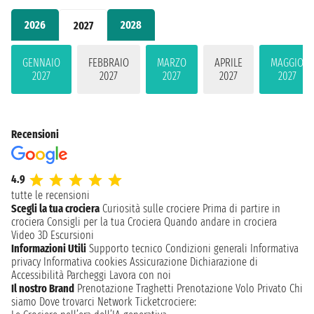
2026
2028
2027
GENNAIO
FEBBRAIO
MARZO
APRILE
MAGGIO
2027
2027
2027
2027
2027
Recensioni
4.9
tutte le recensioni
Scegli la tua crociera
Curiosità sulle crociere
Prima di partire in
crociera
Consigli per la tua Crociera
Quando andare in crociera
Video 3D
Escursioni
Informazioni Utili
Supporto tecnico
Condizioni generali
Informativa
privacy
Informativa cookies
Assicurazione
Dichiarazione di
Accessibilità
Parcheggi
Lavora con noi
Il nostro Brand
Prenotazione Traghetti
Prenotazione Volo Privato
Chi
siamo
Dove trovarci
Network
Ticketcrociere: