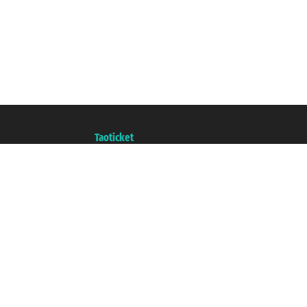
Taoticket S.r.l. Via Brigata Liguria, 3/21 16121 Genova ©2007/2026 - Ticketc
P.Iva 06206400720 - Capitale Sociale € 100.000,00 i.v. - Iscritta alla Came
Un portale del gruppo
Taoticket