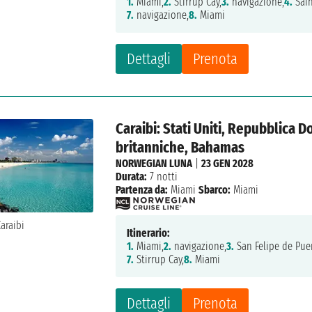
1.
Miami,
2.
Stirrup Cay,
3.
navigazione,
4.
Sain
7.
navigazione,
8.
Miami
Dettagli
Prenota
Caraibi: Stati Uniti, Repubblica D
britanniche, Bahamas
NORWEGIAN LUNA
|
23 GEN 2028
Durata:
7 notti
Partenza da:
Miami
Sbarco:
Miami
Itinerario:
1.
Miami,
2.
navigazione,
3.
San Felipe de Puer
7.
Stirrup Cay,
8.
Miami
Dettagli
Prenota