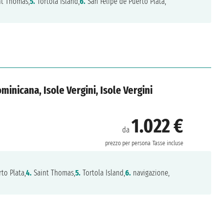
t Thomas,
5.
Tortola Island,
6.
San Felipe de Puerto Plata,
ominicana, Isole Vergini, Isole Vergini
1.022 €
da
prezzo per persona
Tasse incluse
to Plata,
4.
Saint Thomas,
5.
Tortola Island,
6.
navigazione,