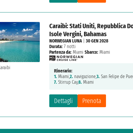
Caraibi: Stati Uniti, Repubblica D
Isole Vergini, Bahamas
NORWEGIAN LUNA
|
30 GEN 2028
Durata:
7 notti
Partenza da:
Miami
Sbarco:
Miami
Itinerario:
1.
Miami,
2.
navigazione,
3.
San Felipe de Puer
7.
Stirrup Cay,
8.
Miami
Dettagli
Prenota