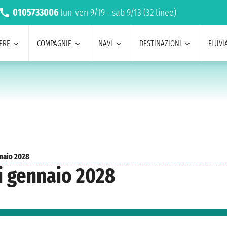
0105733006
lun-ven 9/19 - sab 9/13 (32 linee)
ERE
COMPAGNIE
NAVI
DESTINAZIONI
FLUVIA
naio 2028
i gennaio 2028