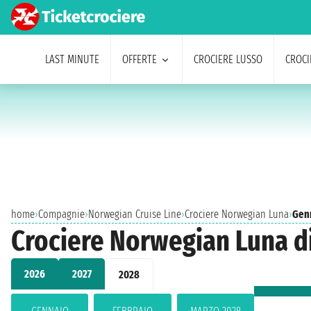
LAST MINUTE
OFFERTE
CROCIERE LUSSO
CROCI
home
›
Compagnie
›
Norwegian Cruise Line
›
Crociere Norwegian Luna
›
Gen
Crociere Norwegian Luna d
2026
2027
2028