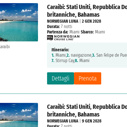
Caraibi: Stati Uniti, Repubblica D
britanniche, Bahamas
NORWEGIAN LUNA
|
2 GEN 2028
Durata:
7 notti
Partenza da:
Miami
Sbarco:
Miami
Itinerario:
1.
Miami,
2.
navigazione,
3.
San Felipe de Puer
7.
Stirrup Cay,
8.
Miami
Dettagli
Prenota
Caraibi: Stati Uniti, Repubblica D
britanniche, Bahamas
NORWEGIAN LUNA
|
9 GEN 2028
Durata:
7 notti