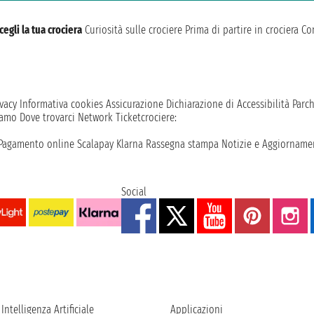
cegli la tua crociera
Curiosità sulle crociere
Prima di partire in crociera
Con
vacy
Informativa cookies
Assicurazione
Dichiarazione di Accessibilità
Parc
iamo
Dove trovarci
Network
Ticketcrociere:
Pagamento online
Scalapay
Klarna
Rassegna stampa
Notizie e Aggiornamen
Social
Intelligenza Artificiale
Applicazioni