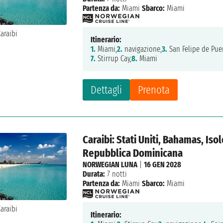
Partenza da:
Miami
Sbarco:
Miami
Itinerario:
1.
Miami,
2.
navigazione,
3.
San Felipe de Puer
7.
Stirrup Cay,
8.
Miami
Dettagli
Prenota
Caraibi: Stati Uniti, Bahamas, Isol
Repubblica Dominicana
NORWEGIAN LUNA
|
16 GEN 2028
Durata:
7 notti
Partenza da:
Miami
Sbarco:
Miami
Itinerario: