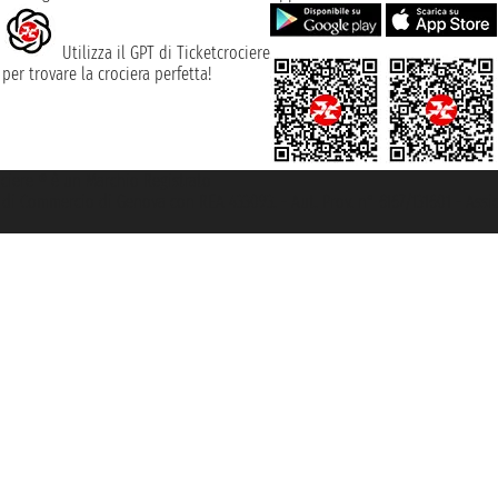
Utilizza il GPT di Ticketcrociere
per trovare la crociera perfetta!
rociere ® è un Marchio Registrato
ra di Commercio di Genova con REA 433093. - Aut. Prov. n° 6167/131601 - Ass