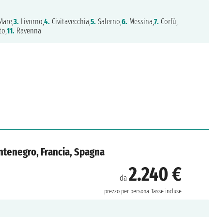
Mare,
3.
Livorno,
4.
Civitavecchia,
5.
Salerno,
6.
Messina,
7.
Corfù,
to,
11.
Ravenna
ontenegro, Francia, Spagna
2.240 €
da
prezzo per persona
Tasse incluse