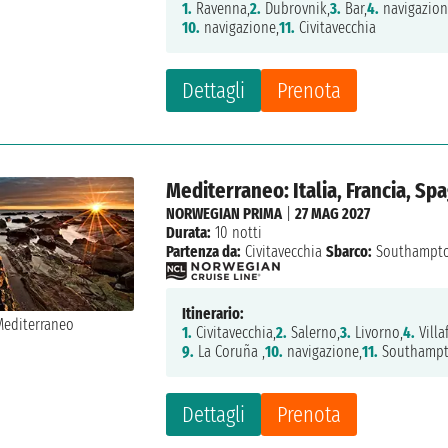
1.
Ravenna,
2.
Dubrovnik,
3.
Bar,
4.
navigazion
10.
navigazione,
11.
Civitavecchia
Dettagli
Prenota
Mediterraneo: Italia, Francia, Sp
NORWEGIAN PRIMA
|
27 MAG 2027
Durata:
10 notti
Partenza da:
Civitavecchia
Sbarco:
Southampt
Itinerario:
1.
Civitavecchia,
2.
Salerno,
3.
Livorno,
4.
Villa
9.
La Coruña ,
10.
navigazione,
11.
Southamp
Dettagli
Prenota