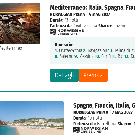
Mediterraneo: Italia, Spagna, Fra
NORWEGIAN PRIMA
|
4 MAG 2027
Durata:
13 notti
Partenza da:
Civitavecchia
Sbarco:
Ravenna
Itinerario:
1.
Civitavecchia,
2.
navigazione,
3.
Palma di M
8.
Salerno,
9.
Messina,
10.
Corfù,
11.
Bar,
12.
Du
Dettagli
Prenota
Spagna, Francia, Italia,
NORWEGIAN PRIMA
|
7 MAG 2027
Durata:
10 notti
Partenza da:
Barcellona
Sbarco:
R