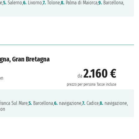
e,
5.
Salerno,
6.
Livorno,
7.
Tolone,
8.
Palma di Maiorca,
9.
Barcellona,
agna, Gran Bretagna
2.160 €
da
on
prezzo per persona
Tasse incluse
franca Sul Mare,
5.
Barcellona,
6.
navigazione,
7.
Cadice,
8.
navigazione,
ton