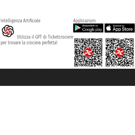
Intelligenza Artificiale
Applicazioni
Utilizza il GPT di Ticketcrociere
per trovare la crociera perfetta!
rociere ® è un Marchio Registrato
ra di Commercio di Genova con REA 433093. - Aut. Prov. n° 6167/131601 - Ass