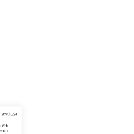
 riservatezza
to Web,
eriori