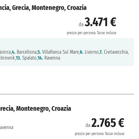
ncia, Grecia, Montenegro, Croazia
3.471 €
da
prezzo per persona
Tasse incluse
aiorca,
4.
Barcellona,
5.
Villafranca Sul Mare,
6.
Livorno,
7.
Civitavecchia,
brovnik,
13.
Spalato,
14.
Ravenna
 Grecia, Montenegro, Croazia
2.765 €
da
avenna
prezzo per persona
Tasse incluse