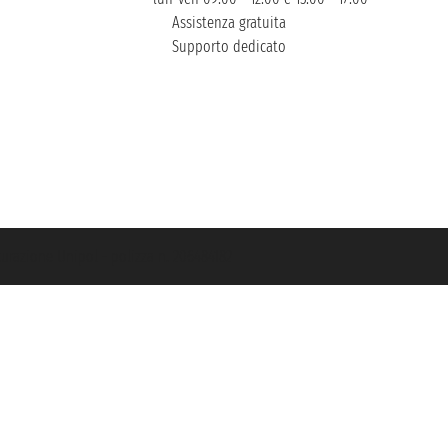
Assistenza gratuita
Supporto dedicato
icurazione Unipol - polizza n. 206484182