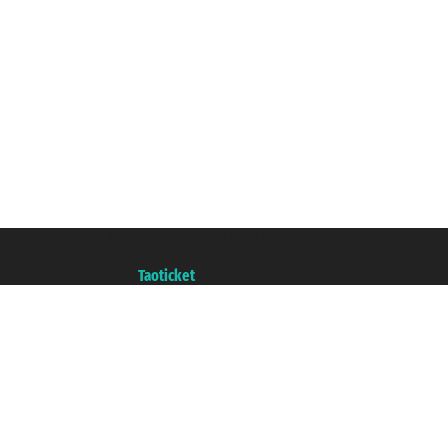
Taoticket S.r.l. Via Brigata Liguria, 3/21 16121 Genova ©2007/2026 - Ticketc
P.Iva 06206400720 - Capitale Sociale € 100.000,00 i.v. - Iscritta alla Came
Un portale del gruppo
Taoticket