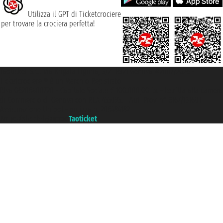
Utilizza il GPT di Ticketcrociere
per trovare la crociera perfetta!
Taoticket S.r.l. Via Brigata Liguria, 3/21 16121 Genova ©2007/2026 -
Ticketcrociere ® è un Marchio Registrato
P.Iva 06206400720 - Capitale Sociale € 100.000,00 i.v. - Iscritta alla Camera
di Commercio di Genova con REA 433093. - Aut. Prov. n° 6167/131601 -
Assicurazione Unipol - polizza n. 206484182
Un portale del gruppo
Taoticket