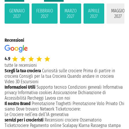
GENNAIO
FEBBRAIO
MARZO
APRILE
MAGGIO
2027
2027
2027
2027
2027
Recensioni
4.9
tutte le recensioni
Scegli la tua crociera
Curiosità sulle crociere
Prima di partire in
crociera
Consigli per la tua Crociera
Quando andare in crociera
Video 3D
Escursioni
Informazioni Utili
Supporto tecnico
Condizioni generali
Informativa
privacy
Informativa cookies
Assicurazione
Dichiarazione di
Accessibilità
Parcheggi
Lavora con noi
Il nostro Brand
Prenotazione Traghetti
Prenotazione Volo Privato
Chi
siamo
Dove trovarci
Network
Ticketcrociere:
Le Crociere nell’era dell’IA generativa
servizi per i crocieristi
Recensioni crociere
Osservatorio
Ticketcrociere
Pagamento online
Scalapay
Klarna
Rassegna stampa