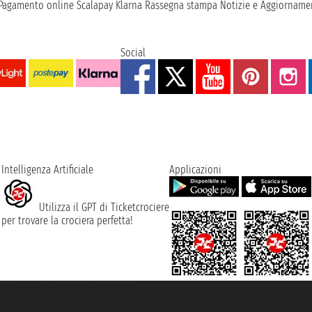
Pagamento online
Scalapay
Klarna
Rassegna stampa
Notizie e Aggiornamen
Social
Intelligenza Artificiale
Applicazioni
Utilizza il GPT di Ticketcrociere
per trovare la crociera perfetta!
rociere ® è un Marchio Registrato
ra di Commercio di Genova con REA 433093. - Aut. Prov. n° 6167/131601 - Ass