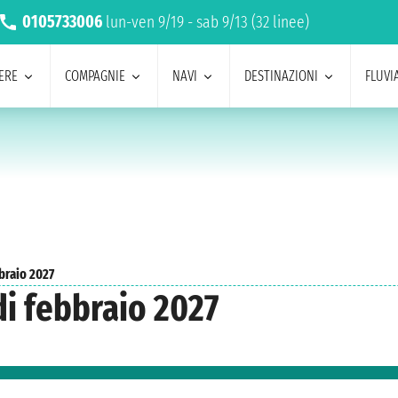
0105733006
lun-ven 9/19 - sab 9/13 (32 linee)
ERE
COMPAGNIE
NAVI
DESTINAZIONI
FLUVIA
braio 2027
di febbraio 2027