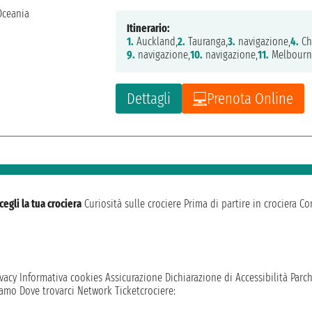
Itinerario:
1.
Auckland,
2.
Tauranga,
3.
navigazione,
4.
Ch
9.
navigazione,
10.
navigazione,
11.
Melbourn
Dettagli
Prenota Online
cegli la tua crociera
Curiosità sulle crociere
Prima di partire in crociera
Con
vacy
Informativa cookies
Assicurazione
Dichiarazione di Accessibilità
Parc
iamo
Dove trovarci
Network
Ticketcrociere: