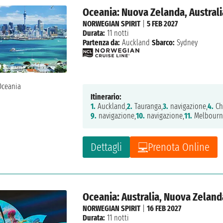
Oceania: Nuova Zelanda, Australi
NORWEGIAN SPIRIT
|
5 FEB 2027
Durata:
11 notti
Partenza da:
Auckland
Sbarco:
Sydney
Itinerario:
1.
Auckland,
2.
Tauranga,
3.
navigazione,
4.
Ch
9.
navigazione,
10.
navigazione,
11.
Melbourn
Dettagli
Prenota Online
Oceania: Australia, Nuova Zeland
NORWEGIAN SPIRIT
|
16 FEB 2027
Durata:
11 notti