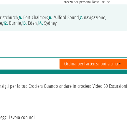
prezzo per persona
Tasse incluse
ristchurch,
5.
Port Chalmers,
6.
Milford Sound,
7.
navigazione,
e,
12.
Burnie,
13.
Eden,
14.
Sydney
Ordina per:
Partenza più vicina
sigli per la tua Crociera
Quando andare in crociera
Video 3D
Escursioni
heggi
Lavora con noi