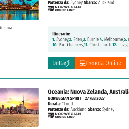
Partenza da:
Sydney
Sbarco:
Auckland
Itinerario:
1.
Sydney,
2.
Eden,
3.
Burnie,
4.
Melbourne,
5.
10.
Port Chalmers,
11.
Christchurch,
12.
naviga
Dettagli
Prenota Online
Oceania: Nuova Zelanda, Australi
NORWEGIAN SPIRIT
|
27 FEB 2027
Durata:
11 notti
Partenza da:
Auckland
Sbarco:
Sydney