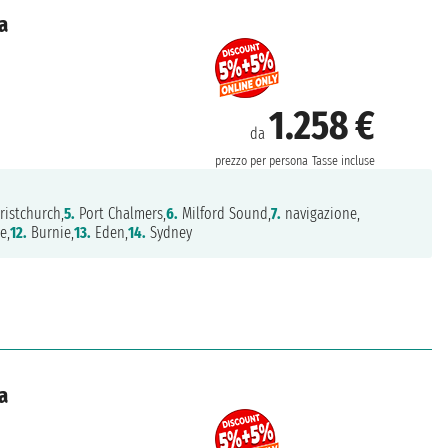
a
1.258 €
da
prezzo per persona
Tasse incluse
ristchurch,
5.
Port Chalmers,
6.
Milford Sound,
7.
navigazione,
e,
12.
Burnie,
13.
Eden,
14.
Sydney
a