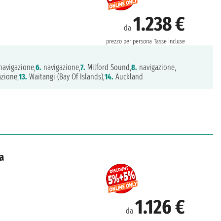
1.238 €
da
prezzo per persona
Tasse incluse
navigazione,
6.
navigazione,
7.
Milford Sound,
8.
navigazione,
zione,
13.
Waitangi (Bay Of Islands),
14.
Auckland
a
1.126 €
da