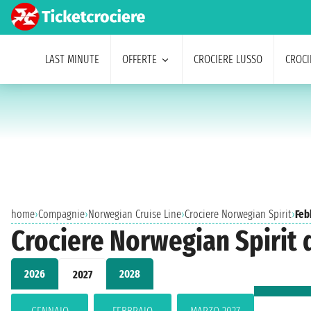
LAST MINUTE
OFFERTE
CROCIERE LUSSO
CROCI
home
›
Compagnie
›
Norwegian Cruise Line
›
Crociere Norwegian Spirit
›
Feb
Crociere Norwegian Spirit 
2026
2028
2027