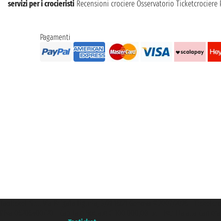
servizi per i crocieristi
Recensioni crociere
Osservatorio Ticketcrociere
Pagamenti
Taoticket S.r.l. Via Brigata Liguria, 3/21 16121 Genova ©2007/2026 - Ticketc
P.Iva 06206400720 - Capitale Sociale € 100.000,00 i.v. - Iscritta alla Came