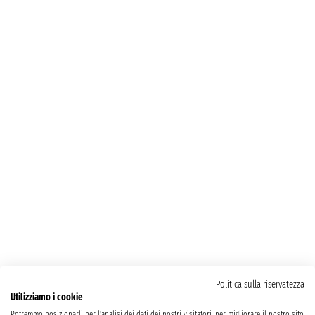
Politica sulla riservatezza
Utilizziamo i cookie
Potremmo posizionarli per l'analisi dei dati dei nostri visitatori, per migliorare il nostro sito