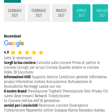
GENNAIO
FEBBRAIO
MARZO
APRILE
MAGGIO
2027
2027
2027
2027
2027
Recensioni
4.9
tutte le recensioni
Scegli la tua crociera
Curiosità sulle crociere
Prima di partire in
crociera
Consigli per la tua Crociera
Quando andare in crociera
Video 3D
Escursioni
Informazioni Utili
Supporto tecnico
Condizioni generali
Informativa
privacy
Informativa cookies
Assicurazione
Dichiarazione di
Accessibilità
Parcheggi
Lavora con noi
Il nostro Brand
Prenotazione Traghetti
Prenotazione Volo Privato
Chi
siamo
Dove trovarci
Network
Ticketcrociere:
Le Crociere nell’era dell’IA generativa
servizi per i crocieristi
Recensioni crociere
Osservatorio
Ticketcrociere
Pagamento online
Scalapay
Klarna
Rassegna stampa