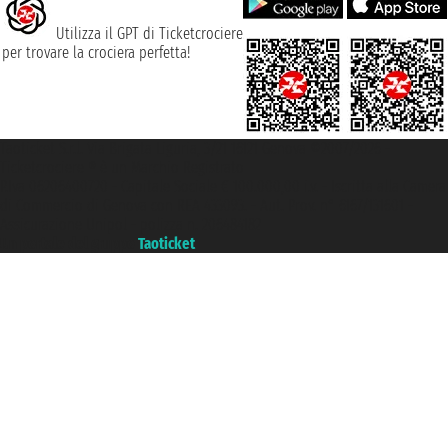
Utilizza il GPT di Ticketcrociere
per trovare la crociera perfetta!
Taoticket S.r.l. Via Brigata Liguria, 3/21 16121 Genova ©2007/2026 -
Ticketcrociere ® è un Marchio Registrato
P.Iva 06206400720 - Capitale Sociale € 100.000,00 i.v. - Iscritta alla Camera
di Commercio di Genova con REA 433093. - Aut. Prov. n° 6167/131601 -
Assicurazione Unipol - polizza n. 206484182
Un portale del gruppo
Taoticket