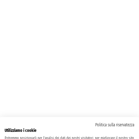
Politica sulla riservatezza
Utilizziamo i cookie
Potremmo posizionarli per l'analisi dei dati dei nostri visitatori, per migliorare il nostro sito