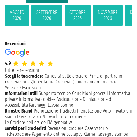
AGOSTO
SETTEMBRE
OTTOBRE
NOVEMBRE
DIC
2026
2026
2026
2026
2
Recensioni
4.9
tutte le recensioni
Scegli la tua crociera
Curiosità sulle crociere
Prima di partire in
crociera
Consigli per la tua Crociera
Quando andare in crociera
Video 3D
Escursioni
Informazioni Utili
Supporto tecnico
Condizioni generali
Informativa
privacy
Informativa cookies
Assicurazione
Dichiarazione di
Accessibilità
Parcheggi
Lavora con noi
Il nostro Brand
Prenotazione Traghetti
Prenotazione Volo Privato
Chi
siamo
Dove trovarci
Network
Ticketcrociere:
Le Crociere nell’era dell’IA generativa
servizi per i crocieristi
Recensioni crociere
Osservatorio
Ticketcrociere
Pagamento online
Scalapay
Klarna
Rassegna stampa