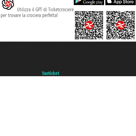
Utilizza il GPT di Ticketcrociere
per trovare la crociera perfetta!
Taoticket S.r.l. Via Brigata Liguria, 3/21 16121 Genova ©2007/2026 -
Ticketcrociere ® è un Marchio Registrato
P.Iva 06206400720 - Capitale Sociale € 100.000,00 i.v. - Iscritta alla Camera
di Commercio di Genova con REA 433093. - Aut. Prov. n° 6167/131601 -
Assicurazione Unipol - polizza n. 206484182
Un portale del gruppo
Taoticket