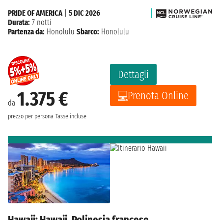
PRIDE OF AMERICA
|
5 DIC 2026
Durata:
7 notti
Partenza da:
Honolulu
Sbarco:
Honolulu
Dettagli
1.375 €
Prenota Online
da
prezzo per persona
Tasse incluse
Hawaii: Hawaii, Polinesia francese