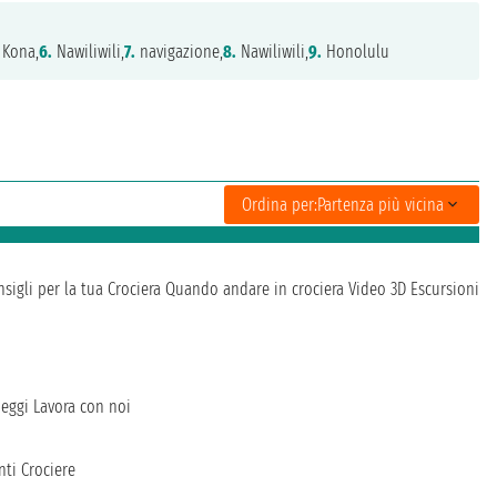
 Kona,
6.
Nawiliwili,
7.
navigazione,
8.
Nawiliwili,
9.
Honolulu
Ordina per:
Partenza più vicina
sigli per la tua Crociera
Quando andare in crociera
Video 3D
Escursioni
heggi
Lavora con noi
ti Crociere