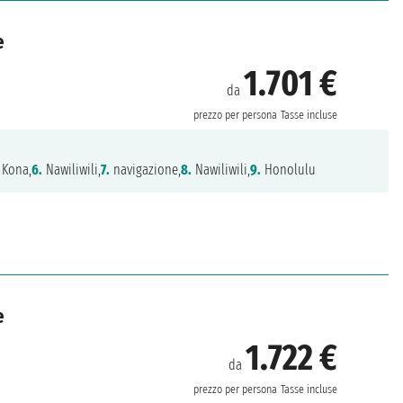
e
1.701 €
da
prezzo per persona
Tasse incluse
 Kona,
6.
Nawiliwili,
7.
navigazione,
8.
Nawiliwili,
9.
Honolulu
e
1.722 €
da
prezzo per persona
Tasse incluse