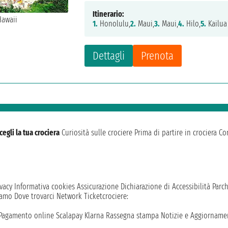
Itinerario:
1.
Honolulu,
2.
Maui,
3.
Maui,
4.
Hilo,
5.
Kailua
Dettagli
Prenota
cegli la tua crociera
Curiosità sulle crociere
Prima di partire in crociera
Con
vacy
Informativa cookies
Assicurazione
Dichiarazione di Accessibilità
Parc
iamo
Dove trovarci
Network
Ticketcrociere:
Pagamento online
Scalapay
Klarna
Rassegna stampa
Notizie e Aggiornamen