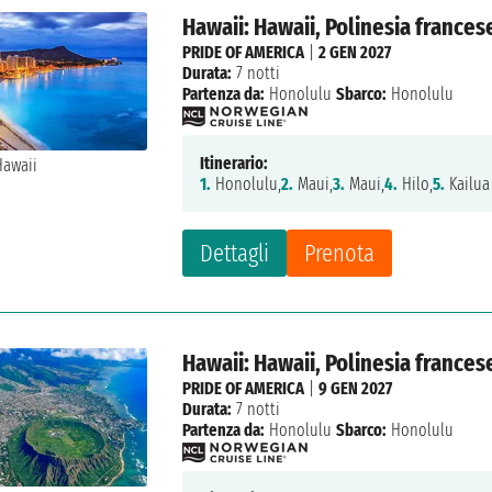
Hawaii: Hawaii, Polinesia frances
PRIDE OF AMERICA
|
2 GEN 2027
Durata:
7 notti
Partenza da:
Honolulu
Sbarco:
Honolulu
Itinerario:
1.
Honolulu,
2.
Maui,
3.
Maui,
4.
Hilo,
5.
Kailua
Dettagli
Prenota
Hawaii: Hawaii, Polinesia frances
PRIDE OF AMERICA
|
9 GEN 2027
Durata:
7 notti
Partenza da:
Honolulu
Sbarco:
Honolulu