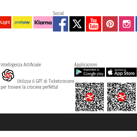
Social
Intelligenza Artificiale
Applicazioni
Utilizza il GPT di Ticketcrociere
per trovare la crociera perfetta!
rociere ® è un Marchio Registrato
ra di Commercio di Genova con REA 433093. - Aut. Prov. n° 6167/131601 - Ass