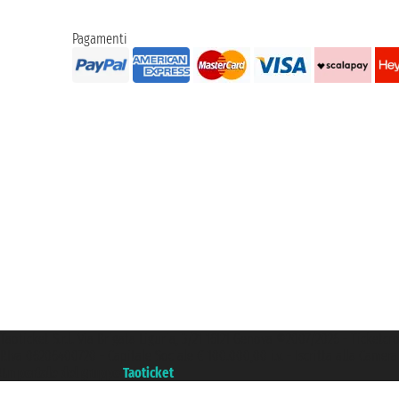
Pagamenti
Taoticket S.r.l. Via Brigata Liguria, 3/21 16121 Genova ©2007/2026 - Ticketc
P.Iva 06206400720 - Capitale Sociale € 100.000,00 i.v. - Iscritta alla Came
Un portale del gruppo
Taoticket