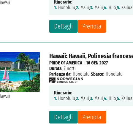
Itinerario:
1.
Honolulu,
2.
Maui,
3.
Maui,
4.
Hilo,
5.
Kailua
Dettagli
Prenota
Hawaii: Hawaii, Polinesia frances
PRIDE OF AMERICA
|
16 GEN 2027
Durata:
7 notti
Partenza da:
Honolulu
Sbarco:
Honolulu
Itinerario:
1.
Honolulu,
2.
Maui,
3.
Maui,
4.
Hilo,
5.
Kailua
Dettagli
Prenota