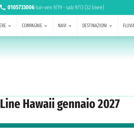
0105733006
lun-ven 9/19 - sab 9/13 (32 linee)
ERE
COMPAGNIE
NAVI
DESTINAZIONI
FLUVIA
 Line Hawaii gennaio 2027