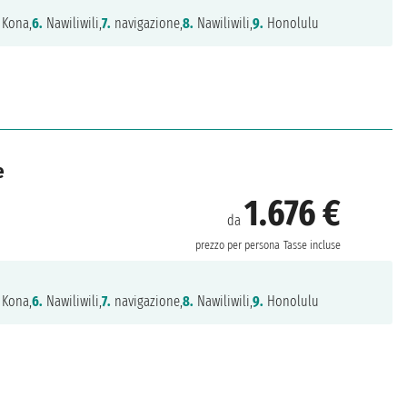
 Kona,
6.
Nawiliwili,
7.
navigazione,
8.
Nawiliwili,
9.
Honolulu
e
1.676 €
da
prezzo per persona
Tasse incluse
 Kona,
6.
Nawiliwili,
7.
navigazione,
8.
Nawiliwili,
9.
Honolulu