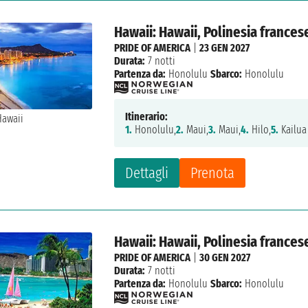
Hawaii: Hawaii, Polinesia frances
PRIDE OF AMERICA
|
23 GEN 2027
Durata:
7 notti
Partenza da:
Honolulu
Sbarco:
Honolulu
Itinerario:
1.
Honolulu,
2.
Maui,
3.
Maui,
4.
Hilo,
5.
Kailua
Dettagli
Prenota
Hawaii: Hawaii, Polinesia frances
PRIDE OF AMERICA
|
30 GEN 2027
Durata:
7 notti
Partenza da:
Honolulu
Sbarco:
Honolulu