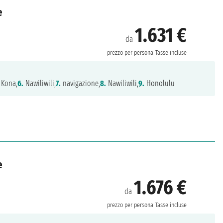
e
1.631 €
da
prezzo per persona
Tasse incluse
 Kona,
6.
Nawiliwili,
7.
navigazione,
8.
Nawiliwili,
9.
Honolulu
e
1.676 €
da
prezzo per persona
Tasse incluse