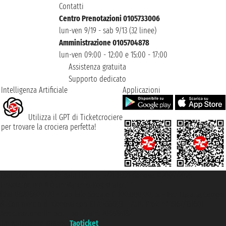
Contatti
Centro Prenotazioni 0105733006
lun-ven 9/19 - sab 9/13 (32 linee)
Amministrazione 0105704878
lun-ven 09:00 - 12:00 e 15:00 - 17:00
Assistenza gratuita
Supporto dedicato
Intelligenza Artificiale
Applicazioni
Utilizza il GPT di Ticketcrociere
per trovare la crociera perfetta!
Taoticket S.r.l. Via Brigata Liguria, 3/21 16121 Genova ©2007/2026 -
Ticketcrociere ® è un Marchio Registrato
P.Iva 06206400720 - Capitale Sociale € 100.000,00 i.v. - Iscritta alla Camera
di Commercio di Genova con REA 433093. - Aut. Prov. n° 6167/131601 -
Assicurazione Unipol - polizza n. 206484182
Un portale del gruppo
Taoticket