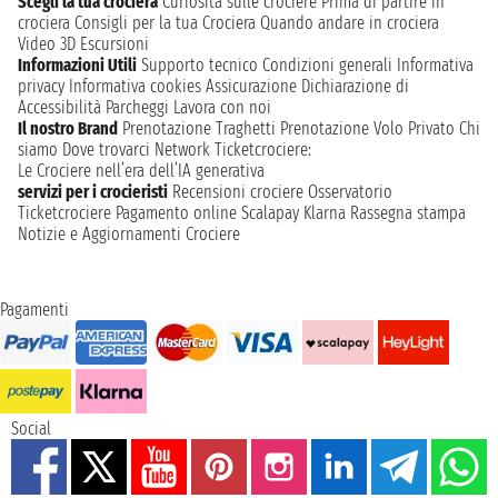
Scegli la tua crociera
Curiosità sulle crociere
Prima di partire in
crociera
Consigli per la tua Crociera
Quando andare in crociera
Video 3D
Escursioni
Informazioni Utili
Supporto tecnico
Condizioni generali
Informativa
privacy
Informativa cookies
Assicurazione
Dichiarazione di
Accessibilità
Parcheggi
Lavora con noi
Il nostro Brand
Prenotazione Traghetti
Prenotazione Volo Privato
Chi
siamo
Dove trovarci
Network
Ticketcrociere:
Le Crociere nell’era dell’IA generativa
servizi per i crocieristi
Recensioni crociere
Osservatorio
Ticketcrociere
Pagamento online
Scalapay
Klarna
Rassegna stampa
Notizie e Aggiornamenti Crociere
Pagamenti
Social