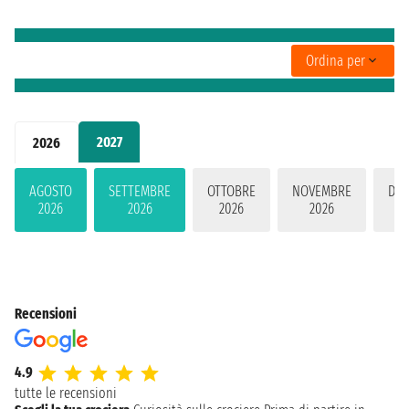
Ordina per
2027
2026
AGOSTO
SETTEMBRE
OTTOBRE
NOVEMBRE
DIC
2026
2026
2026
2026
2
Recensioni
4.9
tutte le recensioni