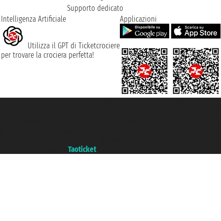
Supporto dedicato
Intelligenza Artificiale
Applicazioni
Utilizza il GPT di Ticketcrociere
per trovare la crociera perfetta!
Taoticket S.r.l. Via Brigata Liguria, 3/21 16121 Genova ©2007/2026 -
Ticketcrociere ® è un Marchio Registrato
P.Iva 06206400720 - Capitale Sociale € 100.000,00 i.v. - Iscritta alla Camera
di Commercio di Genova con REA 433093. - Aut. Prov. n° 6167/131601 -
Assicurazione Unipol - polizza n. 206484182
Un portale del gruppo
Taoticket