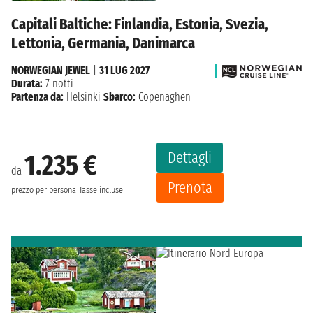
Capitali Baltiche: Finlandia, Estonia, Svezia,
Lettonia, Germania, Danimarca
NORWEGIAN JEWEL
|
31 LUG 2027
Durata:
7 notti
Partenza da:
Helsinki
Sbarco:
Copenaghen
Dettagli
1.235 €
da
Prenota
prezzo per persona
Tasse incluse