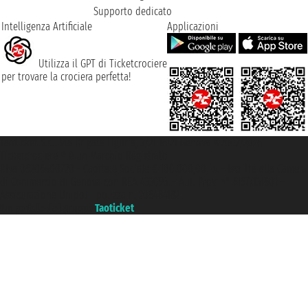
Supporto dedicato
Intelligenza Artificiale
Applicazioni
Utilizza il GPT di Ticketcrociere
per trovare la crociera perfetta!
Taoticket S.r.l. Via Brigata Liguria, 3/21 16121 Genova ©2007/2026 -
Ticketcrociere ® è un Marchio Registrato
P.Iva 06206400720 - Capitale Sociale € 100.000,00 i.v. - Iscritta alla Camera
di Commercio di Genova con REA 433093. - Aut. Prov. n° 6167/131601 -
Assicurazione Unipol - polizza n. 206484182
Un portale del gruppo
Taoticket