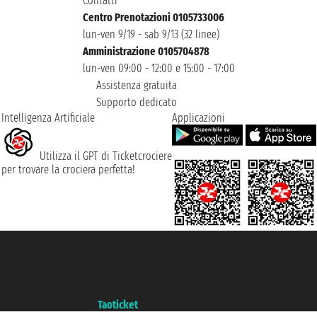
Contatti
Centro Prenotazioni 0105733006
lun-ven 9/19 - sab 9/13 (32 linee)
Amministrazione 0105704878
lun-ven 09:00 - 12:00 e 15:00 - 17:00
Assistenza gratuita
Supporto dedicato
Intelligenza Artificiale
Applicazioni
Utilizza il GPT di Ticketcrociere
per trovare la crociera perfetta!
Taoticket S.r.l. Via Brigata Liguria, 3/21 16121 Genova ©2007/2026 -
Ticketcrociere ® è un Marchio Registrato
P.Iva 06206400720 - Capitale Sociale € 100.000,00 i.v. - Iscritta alla Camera
di Commercio di Genova con REA 433093. - Aut. Prov. n° 6167/131601 -
Assicurazione Unipol - polizza n. 206484182
Un portale del gruppo
Taoticket