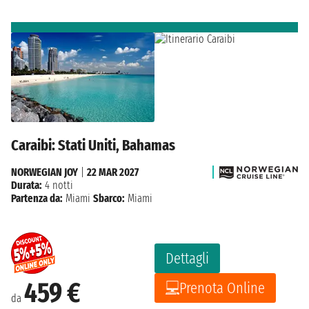
Caraibi: Stati Uniti, Bahamas
NORWEGIAN JOY
|
22 MAR 2027
Durata:
4 notti
Partenza da:
Miami
Sbarco:
Miami
Dettagli
459 €
Prenota Online
da