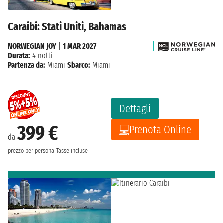
Caraibi: Stati Uniti, Bahamas
NORWEGIAN JOY
|
1 MAR 2027
Durata:
4 notti
Partenza da:
Miami
Sbarco:
Miami
Dettagli
399 €
Prenota Online
da
prezzo per persona
Tasse incluse