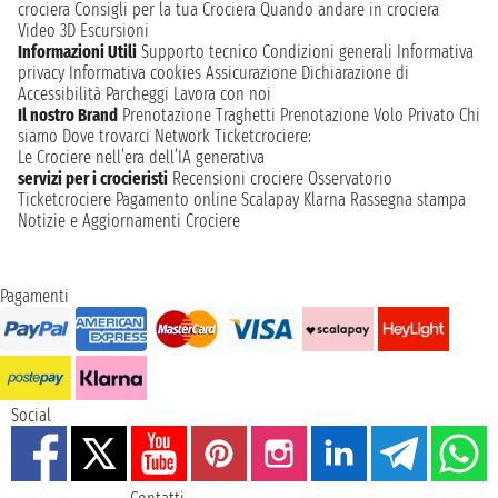
crociera
Consigli per la tua Crociera
Quando andare in crociera
Video 3D
Escursioni
Informazioni Utili
Supporto tecnico
Condizioni generali
Informativa
privacy
Informativa cookies
Assicurazione
Dichiarazione di
Accessibilità
Parcheggi
Lavora con noi
Il nostro Brand
Prenotazione Traghetti
Prenotazione Volo Privato
Chi
siamo
Dove trovarci
Network
Ticketcrociere:
Le Crociere nell’era dell’IA generativa
servizi per i crocieristi
Recensioni crociere
Osservatorio
Ticketcrociere
Pagamento online
Scalapay
Klarna
Rassegna stampa
Notizie e Aggiornamenti Crociere
Pagamenti
Social