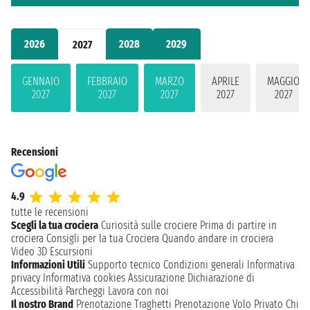
2026
2028
2029
2027
GENNAIO
FEBBRAIO
MARZO
APRILE
MAGGIO
2027
2027
2027
2027
2027
Recensioni
4.9
tutte le recensioni
Scegli la tua crociera
Curiosità sulle crociere
Prima di partire in
crociera
Consigli per la tua Crociera
Quando andare in crociera
Video 3D
Escursioni
Informazioni Utili
Supporto tecnico
Condizioni generali
Informativa
privacy
Informativa cookies
Assicurazione
Dichiarazione di
Accessibilità
Parcheggi
Lavora con noi
Il nostro Brand
Prenotazione Traghetti
Prenotazione Volo Privato
Chi