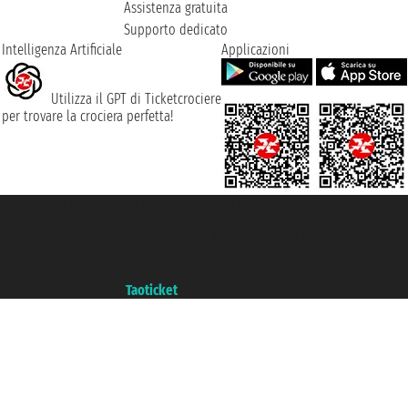
Assistenza gratuita
Supporto dedicato
Intelligenza Artificiale
Applicazioni
Utilizza il GPT di Ticketcrociere
per trovare la crociera perfetta!
Taoticket S.r.l. Via Brigata Liguria, 3/21 16121 Genova ©2007/2026 -
Ticketcrociere ® è un Marchio Registrato
P.Iva 06206400720 - Capitale Sociale € 100.000,00 i.v. - Iscritta alla Camera
di Commercio di Genova con REA 433093. - Aut. Prov. n° 6167/131601 -
Assicurazione Unipol - polizza n. 206484182
Un portale del gruppo
Taoticket