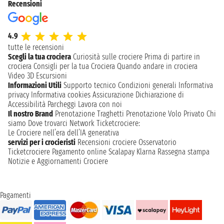
Recensioni
4.9
tutte le recensioni
Scegli la tua crociera
Curiosità sulle crociere
Prima di partire in
crociera
Consigli per la tua Crociera
Quando andare in crociera
Video 3D
Escursioni
Informazioni Utili
Supporto tecnico
Condizioni generali
Informativa
privacy
Informativa cookies
Assicurazione
Dichiarazione di
Accessibilità
Parcheggi
Lavora con noi
Il nostro Brand
Prenotazione Traghetti
Prenotazione Volo Privato
Chi
siamo
Dove trovarci
Network
Ticketcrociere:
Le Crociere nell’era dell’IA generativa
servizi per i crocieristi
Recensioni crociere
Osservatorio
Ticketcrociere
Pagamento online
Scalapay
Klarna
Rassegna stampa
Notizie e Aggiornamenti Crociere
Pagamenti