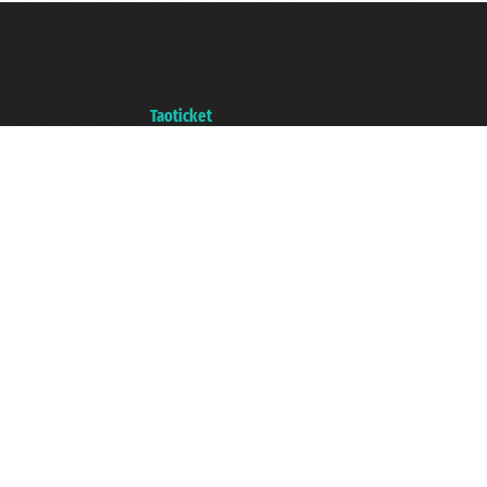
Taoticket S.r.l. Via Brigata Liguria, 3/21 16121 Genova ©2007/2026 -
Ticketcrociere ® è un Marchio Registrato
P.Iva 06206400720 - Capitale Sociale € 100.000,00 i.v. - Iscritta alla Camera
di Commercio di Genova con REA 433093. - Aut. Prov. n° 6167/131601 -
Assicurazione Unipol - polizza n. 206484182
Un portale del gruppo
Taoticket