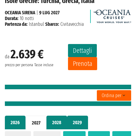
Isole Greche: Turchia, Grecia, Italia
OCEANIA SIRENA
|
9 LUG 2027
Durata:
10 notti
Partenza da:
Istanbul
Sbarco:
Civitavecchia
Dettagli
2.639 €
da
Prenota
prezzo per persona
Tasse incluse
Ordina per
2026
2028
2029
2027