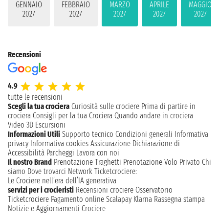
GENNAIO
FEBBRAIO
MARZO
APRILE
MAGGIO
2027
2027
2027
2027
2027
Recensioni
4.9
tutte le recensioni
Scegli la tua crociera
Curiosità sulle crociere
Prima di partire in
crociera
Consigli per la tua Crociera
Quando andare in crociera
Video 3D
Escursioni
Informazioni Utili
Supporto tecnico
Condizioni generali
Informativa
privacy
Informativa cookies
Assicurazione
Dichiarazione di
Accessibilità
Parcheggi
Lavora con noi
Il nostro Brand
Prenotazione Traghetti
Prenotazione Volo Privato
Chi
siamo
Dove trovarci
Network
Ticketcrociere:
Le Crociere nell’era dell’IA generativa
servizi per i crocieristi
Recensioni crociere
Osservatorio
Ticketcrociere
Pagamento online
Scalapay
Klarna
Rassegna stampa
Notizie e Aggiornamenti Crociere