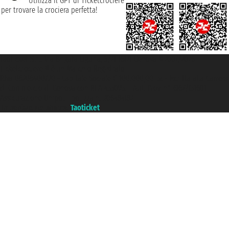
Utilizza il GPT di Ticketcrociere
per trovare la crociera perfetta!
Taoticket S.r.l. Via Brigata Liguria, 3/21 16121 Genova ©2007/2026 -
Ticketcrociere ® è un Marchio Registrato
P.Iva 06206400720 - Capitale Sociale € 100.000,00 i.v. - Iscritta alla Camera
di Commercio di Genova con REA 433093. - Aut. Prov. n° 6167/131601 -
Assicurazione Unipol - polizza n. 206484182
Un portale del gruppo
Taoticket