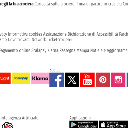
cegli la tua crociera
Curiosità sulle crociere
Prima di partire in crociera
Con
vacy
Informativa cookies
Assicurazione
Dichiarazione di Accessibilità
Parc
iamo
Dove trovarci
Network
Ticketcrociere:
Pagamento online
Scalapay
Klarna
Rassegna stampa
Notizie e Aggiornamen
Social
Intelligenza Artificiale
Applicazioni