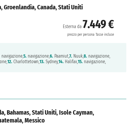
, Groenlandia, Canada, Stati Uniti
7.449 €
Esterna da
prezzo per persona
Tasse incluse
.
navigazione,
5.
navigazione,
6.
Paamiut,
7.
Nuuk,
8.
navigazione,
one,
12.
Charlottetown,
13.
Sydney,
14.
Halifax,
15.
navigazione,
a, Bahamas, Stati Uniti, Isole Cayman,
Guatemala, Messico