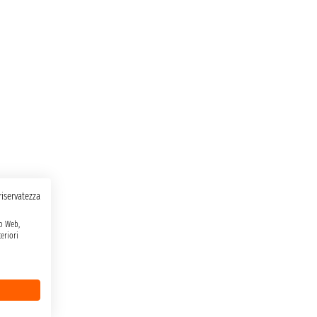
 riservatezza
to Web,
eriori