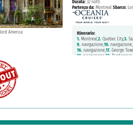
Durata:
32 notti
Partenza da:
Montreal
Sbarco:
Los
Itinerario:
1.
Montreal,
2.
Quebec City,
3.
Sa
9.
navigazione,
10.
navigazione,
16.
navigazione,
17.
George Tow
21.
navigazione,
22.
Puntarenas,
27.
navigazione,
28.
Puerto Valla
33.
Los Angeles