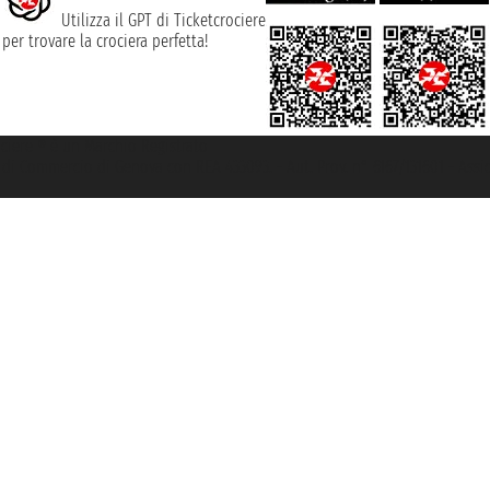
Utilizza il GPT di Ticketcrociere
per trovare la crociera perfetta!
rociere ® è un Marchio Registrato
ra di Commercio di Genova con REA 433093. - Aut. Prov. n° 6167/131601 - Ass