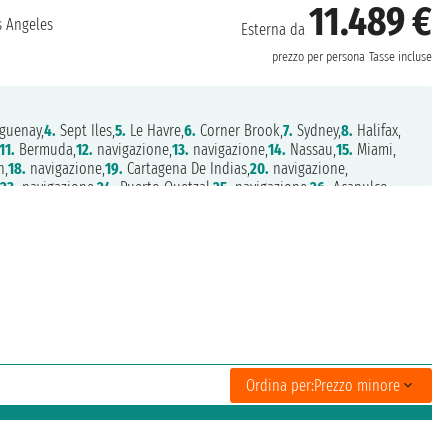
11.489 €
 Angeles
Esterna da
prezzo per persona
Tasse incluse
guenay,
4.
Sept Iles,
5.
Le Havre,
6.
Corner Brook,
7.
Sydney,
8.
Halifax,
11.
Bermuda,
12.
navigazione,
13.
navigazione,
14.
Nassau,
15.
Miami,
n,
18.
navigazione,
19.
Cartagena De Indias,
20.
navigazione,
23.
navigazione,
24.
Puerto Quetzal,
25.
navigazione,
26.
Acapulco,
rta,
29.
Mazatlan,
30.
Cabo San Lucas,
31.
navigazione,
32.
navigazione,
Ordina per:
Prezzo minore