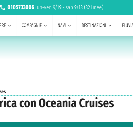
0105733006
lun-ven 9/19 - sab 9/13 (32 linee)
ERE
COMPAGNIE
NAVI
DESTINAZIONI
FLUVIA
ises
rica con Oceania Cruises