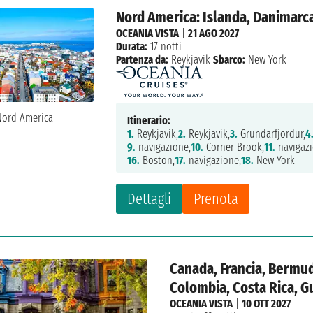
Nord America: Islanda, Danimarca
OCEANIA VISTA
|
21 AGO 2027
Durata:
17 notti
Partenza da:
Reykjavik
Sbarco:
New York
Itinerario:
1.
Reykjavik,
2.
Reykjavik,
3.
Grundarfjordur,
4
9.
navigazione,
10.
Corner Brook,
11.
navigazi
16.
Boston,
17.
navigazione,
18.
New York
Dettagli
Prenota
Canada, Francia, Bermud
Colombia, Costa Rica, 
OCEANIA VISTA
|
10 OTT 2027