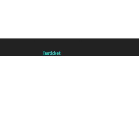
Taoticket S.r.l. Via Brigata Liguria, 3/21 16121 Genova ©2007/2026 - Ticketc
P.Iva 06206400720 - Capitale Sociale € 100.000,00 i.v. - Iscritta alla Came
Un portale del gruppo
Taoticket