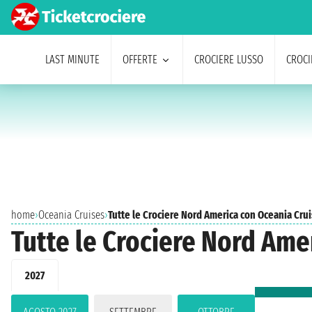
LAST MINUTE
OFFERTE
CROCIERE LUSSO
CROCI
home
›
Oceania Cruises
›
Tutte le Crociere Nord America con Oceania Cru
Tutte le Crociere Nord Ame
2027