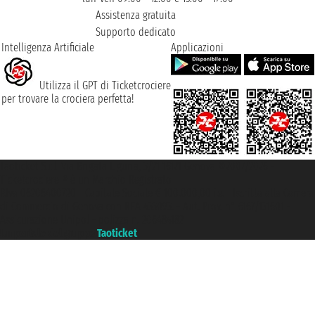
Assistenza gratuita
Supporto dedicato
Intelligenza Artificiale
Applicazioni
Utilizza il GPT di Ticketcrociere
per trovare la crociera perfetta!
Taoticket S.r.l. Via Brigata Liguria, 3/21 16121 Genova ©2007/2026 -
Ticketcrociere ® è un Marchio Registrato
P.Iva 06206400720 - Capitale Sociale € 100.000,00 i.v. - Iscritta alla Camera
di Commercio di Genova con REA 433093. - Aut. Prov. n° 6167/131601 -
Assicurazione Unipol - polizza n. 206484182
Un portale del gruppo
Taoticket