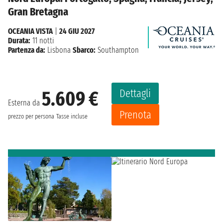
Gran Bretagna
OCEANIA VISTA
|
24 GIU 2027
Durata:
11 notti
Partenza da:
Lisbona
Sbarco:
Southampton
Dettagli
5.609 €
Esterna da
Prenota
prezzo per persona
Tasse incluse