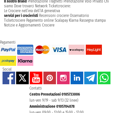
Il nostro Brand
Prenotazione Traghetti
Prenotazione Volo Privato
Chi
siamo
Dove trovarci
Network
Ticketcrociere:
Le Crociere nell’era dell’IA generativa
servizi per i crocieristi
Recensioni crociere
Osservatorio
Ticketcrociere
Pagamento online
Scalapay
Klarna
Rassegna stampa
Notizie e Aggiornamenti Crociere
Pagamenti
Social
Contatti
Centro Prenotazioni 0105733006
lun-ven 9/19 - sab 9/13 (32 linee)
Amministrazione 0105704878
lun-ven 09:00 - 12:00 e 15:00 - 17:00