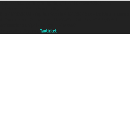
Taoticket S.r.l. Via Brigata Liguria, 3/21 16121 Genova ©2007/2026 -
Ticketcrociere ® è un Marchio Registrato
P.Iva 06206400720 - Capitale Sociale € 100.000,00 i.v. - Iscritta alla Camera
di Commercio di Genova con REA 433093. - Aut. Prov. n° 6167/131601 -
Assicurazione Unipol - polizza n. 206484182
Un portale del gruppo
Taoticket