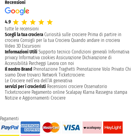
Recensioni
4.9
tutte le recensioni
Scegli la tua crociera
Curiosità sulle crociere
Prima di partire in
crociera
Consigli per la tua Crociera
Quando andare in crociera
Video 3D
Escursioni
Informazioni Utili
Supporto tecnico
Condizioni generali
Informativa
privacy
Informativa cookies
Assicurazione
Dichiarazione di
Accessibilità
Parcheggi
Lavora con noi
Il nostro Brand
Prenotazione Traghetti
Prenotazione Volo Privato
Chi
siamo
Dove trovarci
Network
Ticketcrociere:
Le Crociere nell’era dell’IA generativa
servizi per i crocieristi
Recensioni crociere
Osservatorio
Ticketcrociere
Pagamento online
Scalapay
Klarna
Rassegna stampa
Notizie e Aggiornamenti Crociere
Pagamenti