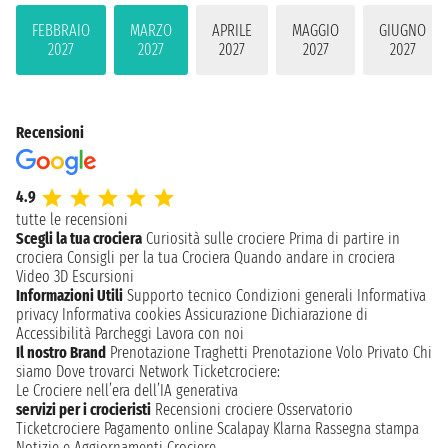
FEBBRAIO
MARZO
APRILE
MAGGIO
GIUGNO
2027
2027
2027
2027
2027
Recensioni
4.9
tutte le recensioni
Scegli la tua crociera
Curiosità sulle crociere
Prima di partire in
crociera
Consigli per la tua Crociera
Quando andare in crociera
Video 3D
Escursioni
Informazioni Utili
Supporto tecnico
Condizioni generali
Informativa
privacy
Informativa cookies
Assicurazione
Dichiarazione di
Accessibilità
Parcheggi
Lavora con noi
Il nostro Brand
Prenotazione Traghetti
Prenotazione Volo Privato
Chi
siamo
Dove trovarci
Network
Ticketcrociere:
Le Crociere nell’era dell’IA generativa
servizi per i crocieristi
Recensioni crociere
Osservatorio
Ticketcrociere
Pagamento online
Scalapay
Klarna
Rassegna stampa
Notizie e Aggiornamenti Crociere