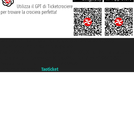
Utilizza il GPT di Ticketcrociere
per trovare la crociera perfetta!
Taoticket S.r.l. Via Brigata Liguria, 3/21 16121 Genova ©2007/2026 -
Ticketcrociere ® è un Marchio Registrato
P.Iva 06206400720 - Capitale Sociale € 100.000,00 i.v. - Iscritta alla Camera
di Commercio di Genova con REA 433093. - Aut. Prov. n° 6167/131601 -
Assicurazione Unipol - polizza n. 206484182
Un portale del gruppo
Taoticket