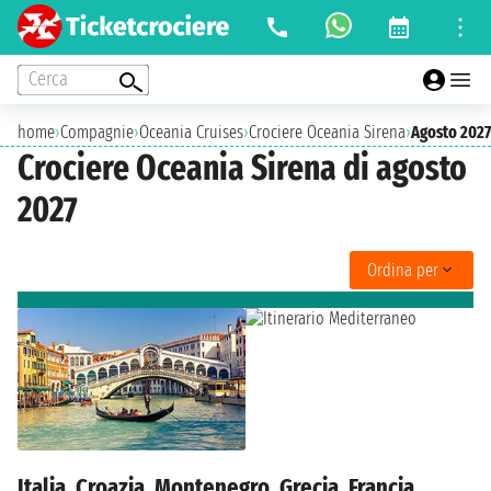
Cerca
home
›
Compagnie
›
Oceania Cruises
›
Crociere Oceania Sirena
›
Agosto 2027
Crociere Oceania Sirena di agosto
2027
Ordina per
Italia, Croazia, Montenegro, Grecia, Francia,