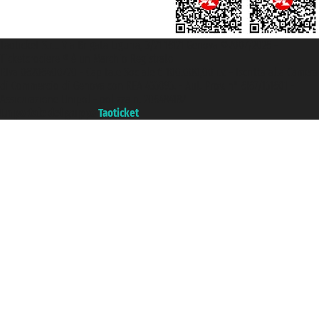
Taoticket S.r.l. Via Brigata Liguria, 3/21 16121 Genova ©2007/2026 -
Ticketcrociere ® è un Marchio Registrato
P.Iva 06206400720 - Capitale Sociale € 100.000,00 i.v. - Iscritta alla Camera
di Commercio di Genova con REA 433093. - Aut. Prov. n° 6167/131601 -
Assicurazione Unipol - polizza n. 206484182
Un portale del gruppo
Taoticket