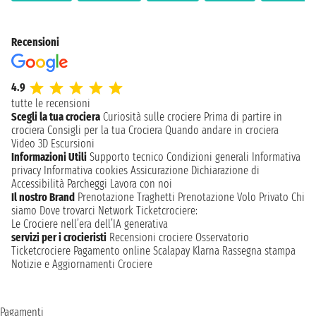
Recensioni
4.9
tutte le recensioni
Scegli la tua crociera
Curiosità sulle crociere
Prima di partire in
crociera
Consigli per la tua Crociera
Quando andare in crociera
Video 3D
Escursioni
Informazioni Utili
Supporto tecnico
Condizioni generali
Informativa
privacy
Informativa cookies
Assicurazione
Dichiarazione di
Accessibilità
Parcheggi
Lavora con noi
Il nostro Brand
Prenotazione Traghetti
Prenotazione Volo Privato
Chi
siamo
Dove trovarci
Network
Ticketcrociere:
Le Crociere nell’era dell’IA generativa
servizi per i crocieristi
Recensioni crociere
Osservatorio
Ticketcrociere
Pagamento online
Scalapay
Klarna
Rassegna stampa
Notizie e Aggiornamenti Crociere
Pagamenti