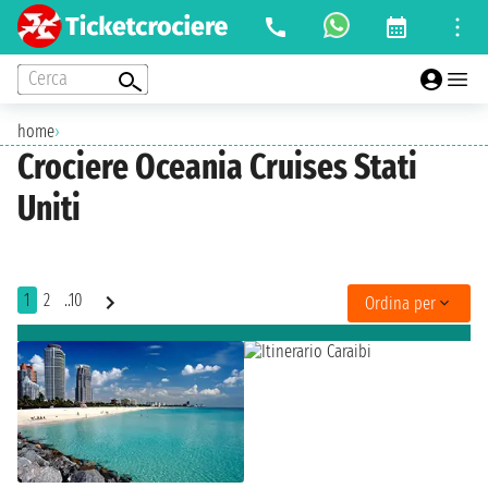
Cerca
home
›
Crociere Oceania Cruises Stati
Uniti
1
2
..10
Ordina per