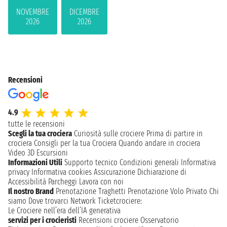
NOVEMBRE
DICEMBRE
2026
2026
Recensioni
4.9
tutte le recensioni
Scegli la tua crociera
Curiosità sulle crociere
Prima di partire in
crociera
Consigli per la tua Crociera
Quando andare in crociera
Video 3D
Escursioni
Informazioni Utili
Supporto tecnico
Condizioni generali
Informativa
privacy
Informativa cookies
Assicurazione
Dichiarazione di
Accessibilità
Parcheggi
Lavora con noi
Il nostro Brand
Prenotazione Traghetti
Prenotazione Volo Privato
Chi
siamo
Dove trovarci
Network
Ticketcrociere:
Le Crociere nell’era dell’IA generativa
servizi per i crocieristi
Recensioni crociere
Osservatorio