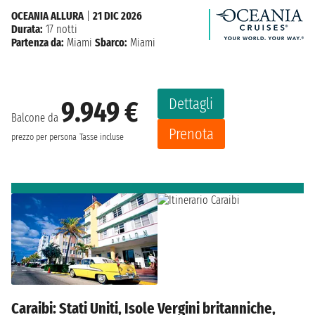
OCEANIA ALLURA
|
21 DIC 2026
Durata:
17 notti
Partenza da:
Miami
Sbarco:
Miami
Dettagli
9.949 €
Balcone da
Prenota
prezzo per persona
Tasse incluse
Caraibi: Stati Uniti, Isole Vergini britanniche,