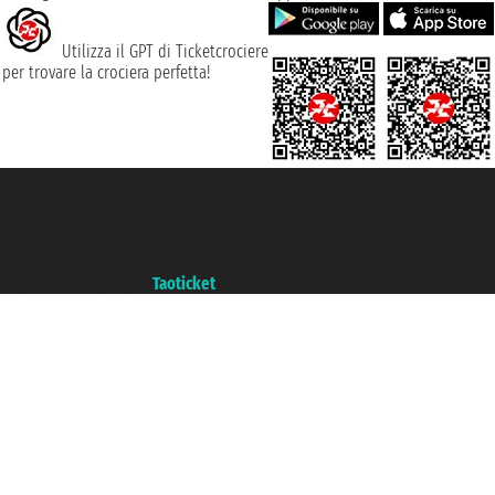
Utilizza il GPT di Ticketcrociere
per trovare la crociera perfetta!
Taoticket S.r.l. Via Brigata Liguria, 3/21 16121 Genova ©2007/2026 -
Ticketcrociere ® è un Marchio Registrato
P.Iva 06206400720 - Capitale Sociale € 100.000,00 i.v. - Iscritta alla Camera
di Commercio di Genova con REA 433093. - Aut. Prov. n° 6167/131601 -
Assicurazione Unipol - polizza n. 206484182
Un portale del gruppo
Taoticket