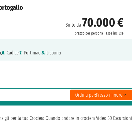
ortogallo
70.000 €
Suite da
prezzo per persona
Tasse incluse
,
6.
Cadice,
7.
Portimao,
8.
Lisbona
Ordina per:
Prezzo minore
sigli per la tua Crociera
Quando andare in crociera
Video 3D
Escursioni