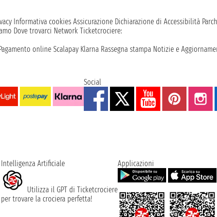
vacy
Informativa cookies
Assicurazione
Dichiarazione di Accessibilità
Parc
iamo
Dove trovarci
Network
Ticketcrociere:
Pagamento online
Scalapay
Klarna
Rassegna stampa
Notizie e Aggiornamen
Social
Intelligenza Artificiale
Applicazioni
Utilizza il GPT di Ticketcrociere
per trovare la crociera perfetta!