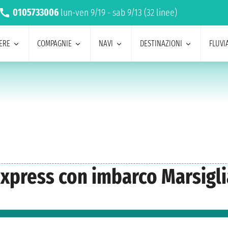
0105733006
lun-ven 9/19 - sab 9/13 (32 linee)
ERE
COMPAGNIE
NAVI
DESTINAZIONI
FLUVIA
 Express con imbarco Marsigl