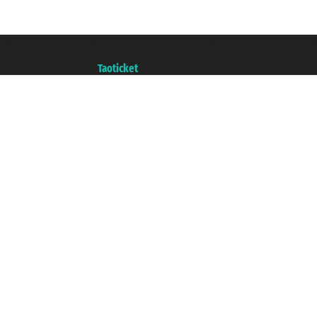
Taoticket S.r.l. Via Brigata Liguria, 3/21 16121 Genova ©2007/2026 - Ticketc
P.Iva 06206400720 - Capitale Sociale € 100.000,00 i.v. - Iscritta alla Came
Un portale del gruppo
Taoticket