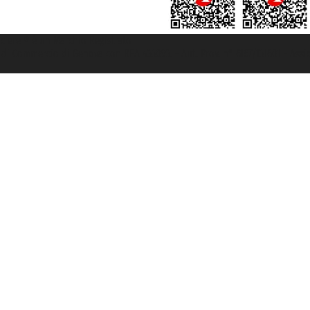
rociere ® è un Marchio Registrato
ra di Commercio di Genova con REA 433093. - Aut. Prov. n° 6167/131601 - Ass