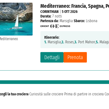
Mediterraneo: Francia, Spagna, P
CORINTHIAN
|
5 OTT 2026
Durata:
7 notti
Partenza da:
Marsiglia
Sbarco:
Lisbona
Itinerario:
1.
Marsiglia,
2.
Roses,
3.
Port Mahon,
5.
Malaga
Dettagli
Prenota
cegli la tua crociera
Curiosità sulle crociere
Prima di partire in crociera
Con