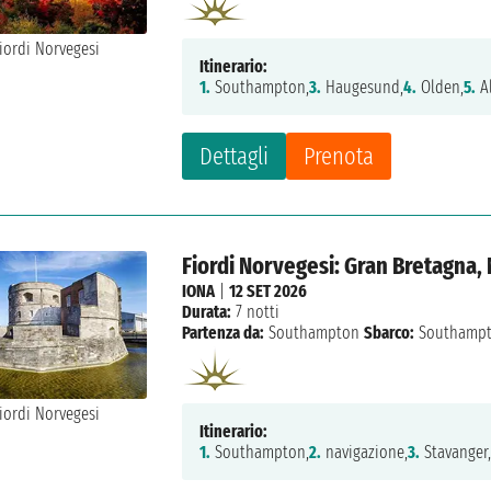
Itinerario:
1.
Southampton,
3.
Haugesund,
4.
Olden,
5.
A
Dettagli
Prenota
Fiordi Norvegesi: Gran Bretagna,
IONA
|
12 SET 2026
Durata:
7 notti
Partenza da:
Southampton
Sbarco:
Southamp
Itinerario:
1.
Southampton,
2.
navigazione,
3.
Stavanger