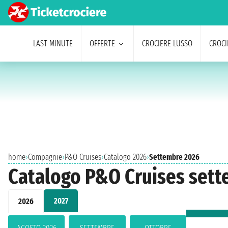
LAST MINUTE
OFFERTE
CROCIERE LUSSO
CROCI
home
›
Compagnie
›
P&O Cruises
›
Catalogo 2026
›
Settembre 2026
Catalogo P&O Cruises set
2027
2026