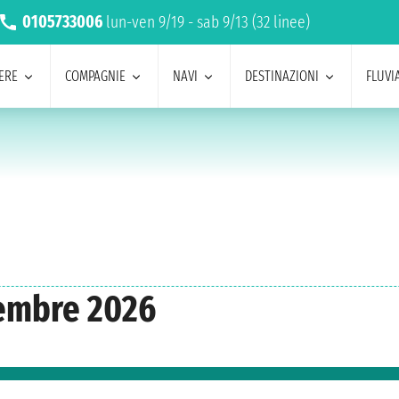
0105733006
lun-ven 9/19 - sab 9/13 (32 linee)
ERE
COMPAGNIE
NAVI
DESTINAZIONI
FLUVIA
tembre 2026