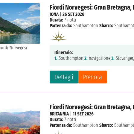
Fiordi Norvegesi: Gran Bretagna,
IONA
|
26 SET 2026
Durata:
7 notti
Partenza da:
Southampton
Sbarco:
Southamp
Itinerario:
1.
Southampton,
2.
navigazione,
3.
Stavanger
Dettagli
Prenota
Fiordi Norvegesi: Gran Bretagna,
BRITANNIA
|
11 SET 2026
Durata:
7 notti
Partenza da:
Southampton
Sbarco:
Southamp