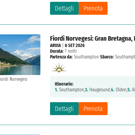
Dettagli
Prenota
Fiordi Norvegesi: Gran Bretagna,
ARVIA
|
6 SET 2026
Durata:
7 notti
Partenza da:
Southampton
Sbarco:
Southamp
Itinerario:
1.
Southampton,
3.
Haugesund,
4.
Olden,
5.
A
Dettagli
Prenota