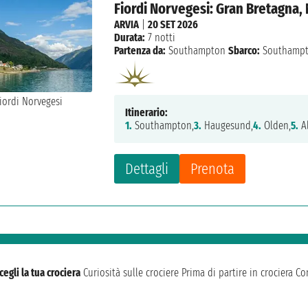
Fiordi Norvegesi: Gran Bretagna,
ARVIA
|
20 SET 2026
Durata:
7 notti
Partenza da:
Southampton
Sbarco:
Southamp
Itinerario:
1.
Southampton,
3.
Haugesund,
4.
Olden,
5.
A
Dettagli
Prenota
cegli la tua crociera
Curiosità sulle crociere
Prima di partire in crociera
Con