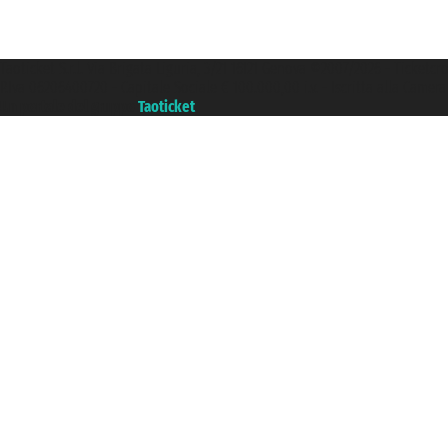
Taoticket S.r.l. Via Brigata Liguria, 3/21 16121 Genova ©2007/2026 - Ticketc
P.Iva 06206400720 - Capitale Sociale € 100.000,00 i.v. - Iscritta alla Came
Un portale del gruppo
Taoticket