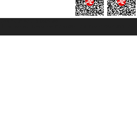
rociere ® è un Marchio Registrato
ra di Commercio di Genova con REA 433093. - Aut. Prov. n° 6167/131601 - Ass