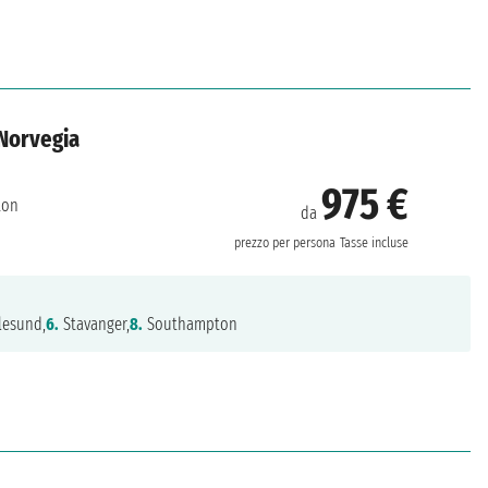
 Norvegia
975 €
ton
da
prezzo per persona
Tasse incluse
lesund,
6.
Stavanger,
8.
Southampton