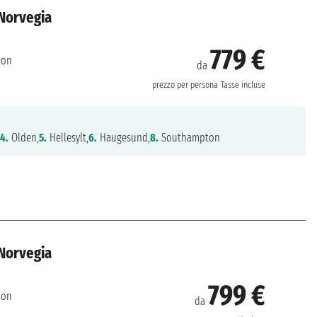
 Norvegia
779 €
ton
da
prezzo per persona
Tasse incluse
,
4.
Olden,
5.
Hellesylt,
6.
Haugesund,
8.
Southampton
 Norvegia
799 €
ton
da