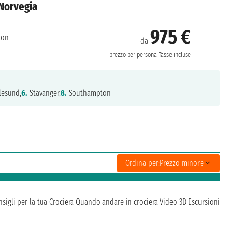
 Norvegia
975 €
ton
da
prezzo per persona
Tasse incluse
lesund,
6.
Stavanger,
8.
Southampton
Ordina per:
Prezzo minore
sigli per la tua Crociera
Quando andare in crociera
Video 3D
Escursioni