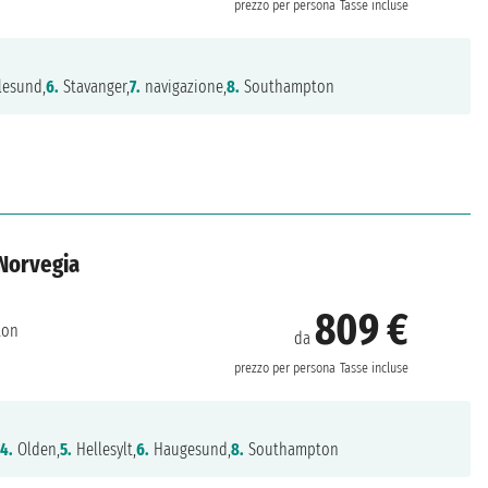
prezzo per persona
Tasse incluse
lesund,
6.
Stavanger,
7.
navigazione,
8.
Southampton
 Norvegia
809 €
ton
da
prezzo per persona
Tasse incluse
,
4.
Olden,
5.
Hellesylt,
6.
Haugesund,
8.
Southampton