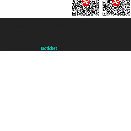
Taoticket S.r.l. Via Brigata Liguria, 3/21 16121 Genova ©2007/2026 -
Ticketcrociere ® è un Marchio Registrato
P.Iva 06206400720 - Capitale Sociale € 100.000,00 i.v. - Iscritta alla Camera
di Commercio di Genova con REA 433093. - Aut. Prov. n° 6167/131601 -
Assicurazione Unipol - polizza n. 206484182
Un portale del gruppo
Taoticket