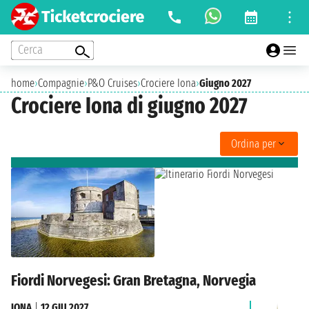
Cerca
home
›
Compagnie
›
P&O Cruises
›
Crociere Iona
›
Giugno 2027
Crociere Iona di giugno 2027
Ordina per
Fiordi Norvegesi: Gran Bretagna, Norvegia
IONA
|
12 GIU 2027