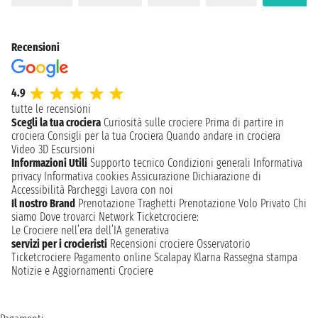
Recensioni
4.9
tutte le recensioni
Scegli la tua crociera
Curiosità sulle crociere
Prima di partire in
crociera
Consigli per la tua Crociera
Quando andare in crociera
Video 3D
Escursioni
Informazioni Utili
Supporto tecnico
Condizioni generali
Informativa
privacy
Informativa cookies
Assicurazione
Dichiarazione di
Accessibilità
Parcheggi
Lavora con noi
Il nostro Brand
Prenotazione Traghetti
Prenotazione Volo Privato
Chi
siamo
Dove trovarci
Network
Ticketcrociere:
Le Crociere nell’era dell’IA generativa
servizi per i crocieristi
Recensioni crociere
Osservatorio
Ticketcrociere
Pagamento online
Scalapay
Klarna
Rassegna stampa
Notizie e Aggiornamenti Crociere