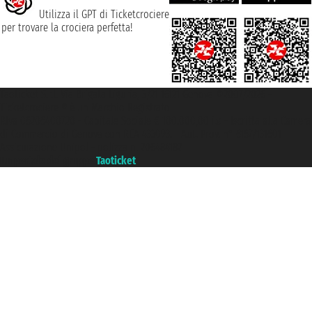
Utilizza il GPT di Ticketcrociere
per trovare la crociera perfetta!
Taoticket S.r.l. Via Brigata Liguria, 3/21 16121 Genova ©2007/2026 -
Ticketcrociere ® è un Marchio Registrato
P.Iva 06206400720 - Capitale Sociale € 100.000,00 i.v. - Iscritta alla Camera
di Commercio di Genova con REA 433093. - Aut. Prov. n° 6167/131601 -
Assicurazione Unipol - polizza n. 206484182
Un portale del gruppo
Taoticket