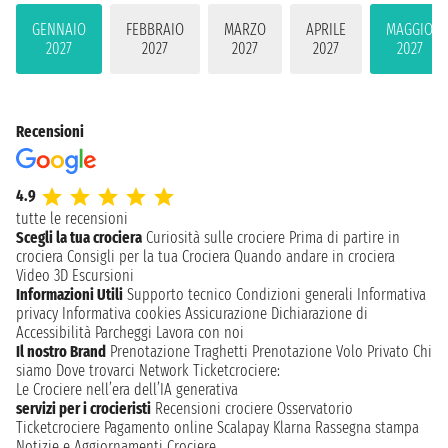
GENNAIO
FEBBRAIO
MARZO
APRILE
MAGGIO
2027
2027
2027
2027
2027
Recensioni
4.9
tutte le recensioni
Scegli la tua crociera
Curiosità sulle crociere
Prima di partire in
crociera
Consigli per la tua Crociera
Quando andare in crociera
Video 3D
Escursioni
Informazioni Utili
Supporto tecnico
Condizioni generali
Informativa
privacy
Informativa cookies
Assicurazione
Dichiarazione di
Accessibilità
Parcheggi
Lavora con noi
Il nostro Brand
Prenotazione Traghetti
Prenotazione Volo Privato
Chi
siamo
Dove trovarci
Network
Ticketcrociere:
Le Crociere nell’era dell’IA generativa
servizi per i crocieristi
Recensioni crociere
Osservatorio
Ticketcrociere
Pagamento online
Scalapay
Klarna
Rassegna stampa
Notizie e Aggiornamenti Crociere