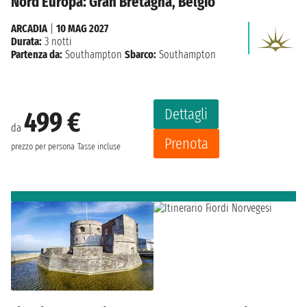
Nord Europa: Gran Bretagna, Belgio
ARCADIA
|
10 MAG 2027
Durata:
3 notti
Partenza da:
Southampton
Sbarco:
Southampton
Dettagli
499 €
da
Prenota
prezzo per persona
Tasse incluse