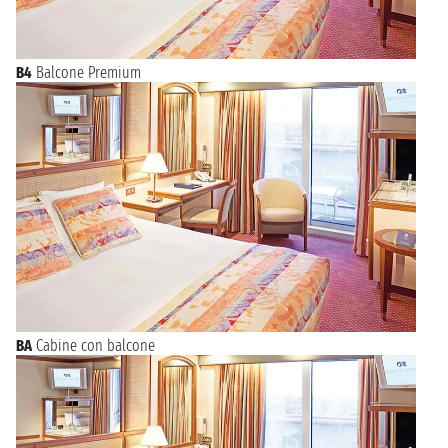
B4
Balcone Premium
BA
Cabine con balcone