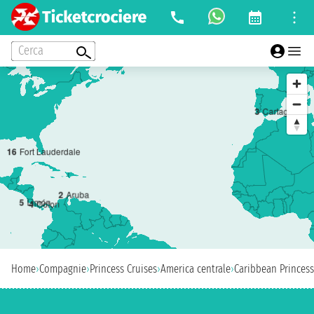
Cerca
3
Cartagena
1
6
Fort Lauderdale
2
Aruba
5
Limón
4
Colon
Home
›
Compagnie
›
Princess Cruises
›
America centrale
›
Caribbean Princess