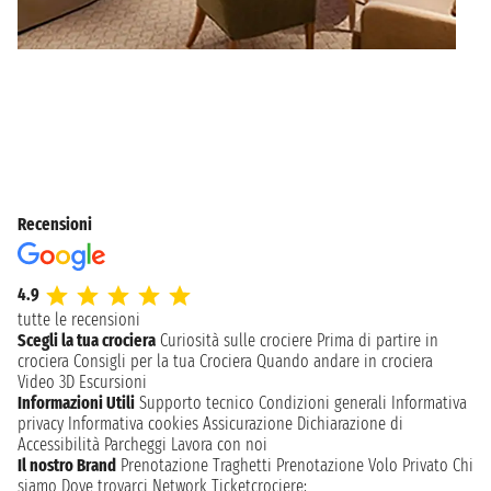
Recensioni
4.9
tutte le recensioni
Scegli la tua crociera
Curiosità sulle crociere
Prima di partire in
crociera
Consigli per la tua Crociera
Quando andare in crociera
Video 3D
Escursioni
Informazioni Utili
Supporto tecnico
Condizioni generali
Informativa
privacy
Informativa cookies
Assicurazione
Dichiarazione di
Accessibilità
Parcheggi
Lavora con noi
Il nostro Brand
Prenotazione Traghetti
Prenotazione Volo Privato
Chi
siamo
Dove trovarci
Network
Ticketcrociere: