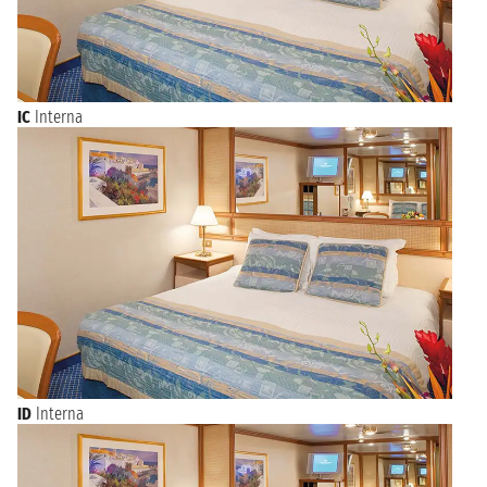
IC
Interna
ID
Interna