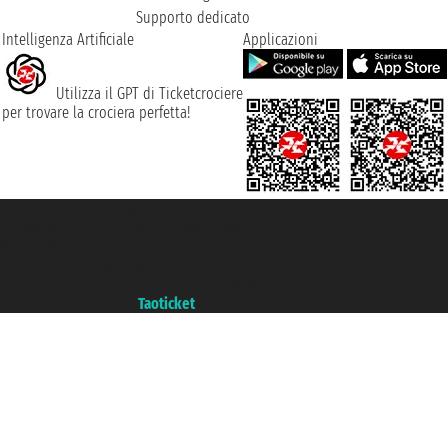
Supporto dedicato
Intelligenza Artificiale
Applicazioni
Utilizza il GPT di Ticketcrociere
per trovare la crociera perfetta!
Taoticket S.r.l. Via Brigata Liguria, 3/21 16121 Genova ©2007/2026 -
Ticketcrociere ® è un Marchio Registrato
P.Iva 06206400720 - Capitale Sociale € 100.000,00 i.v. - Iscritta alla Camera
di Commercio di Genova con REA 433093. - Aut. Prov. n° 6167/131601 -
Assicurazione Unipol - polizza n. 206484182
Un portale del gruppo
Taoticket