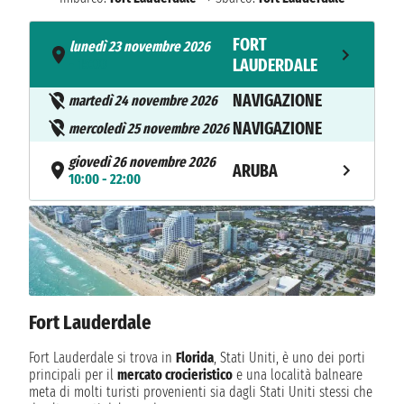
FORT
lunedì 23 novembre 2026
- 15:00
LAUDERDALE
NAVIGAZIONE
martedì 24 novembre 2026
NAVIGAZIONE
mercoledì 25 novembre 2026
giovedì 26 novembre 2026
ARUBA
10:00 - 22:00
NAVIGAZIONE
venerdì 27 novembre 2026
sabato 28 novembre 2026
CARTAGENA
07:00 - 14:00
NAVIGAZIONE
domenica 29 novembre 2026
Fort Lauderdale
domenica 29 novembre 2026
COLON
17:30 - 20:00
Fort Lauderdale si trova in
Florida
, Stati Uniti, è uno dei porti
principali per il
mercato crocieristico
e una località balneare
lunedì 30 novembre 2026
meta di molti turisti provenienti sia dagli Stati Uniti stessi che
LIMÓN