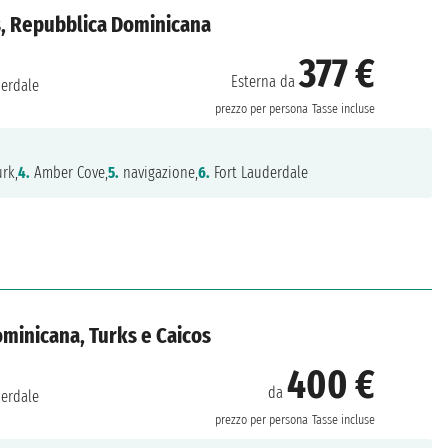
cos, Repubblica Dominicana
377 €
Esterna da
derdale
prezzo per persona
Tasse incluse
rk,
4.
Amber Cove,
5.
navigazione,
6.
Fort Lauderdale
Dominicana, Turks e Caicos
400 €
da
derdale
prezzo per persona
Tasse incluse