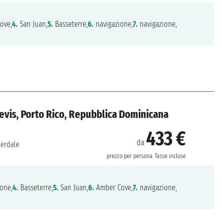
ove,
4.
San Juan,
5.
Basseterre,
6.
navigazione,
7.
navigazione,
e Nevis, Porto Rico, Repubblica Dominicana
433 €
da
derdale
prezzo per persona
Tasse incluse
one,
4.
Basseterre,
5.
San Juan,
6.
Amber Cove,
7.
navigazione,