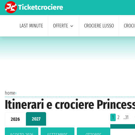
LAST MINUTE
OFFERTE
CROCIERE LUSSO
CROCI
home
›
Itinerari e crociere Prince
1
2
..31
2027
2026