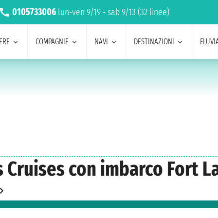
0105733006
lun-ven 9/19 - sab 9/13 (32 linee)
ERE
COMPAGNIE
NAVI
DESTINAZIONI
FLUVIA
ss Cruises con imbarco Fort 