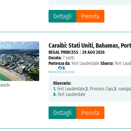
Dettagli
Prenota
Caraibi: Stati Uniti, Bahamas, Por
REGAL PRINCESS
|
29 AGO 2026
Durata:
7 notti
Partenza da:
Fort Lauderdale
Sbarco:
Fort Lau
Itinerario:
1.
Fort Lauderdale,
2.
Princess Cays,
3.
navigaz
8.
Fort Lauderdale
Dettagli
Prenota