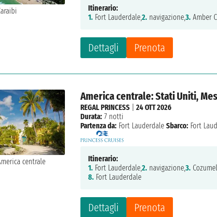
Itinerario:
1.
Fort Lauderdale,
2.
navigazione,
3.
Amber C
Dettagli
Prenota
America centrale: Stati Uniti, Me
REGAL PRINCESS
|
24 OTT 2026
Durata:
7 notti
Partenza da:
Fort Lauderdale
Sbarco:
Fort Lau
Itinerario:
1.
Fort Lauderdale,
2.
navigazione,
3.
Cozumel
8.
Fort Lauderdale
Dettagli
Prenota