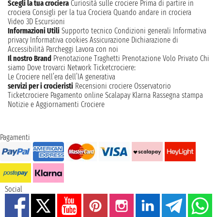
Scegli la tua crociera
Curiosità sulle crociere
Prima di partire in
crociera
Consigli per la tua Crociera
Quando andare in crociera
Video 3D
Escursioni
Informazioni Utili
Supporto tecnico
Condizioni generali
Informativa
privacy
Informativa cookies
Assicurazione
Dichiarazione di
Accessibilità
Parcheggi
Lavora con noi
Il nostro Brand
Prenotazione Traghetti
Prenotazione Volo Privato
Chi
siamo
Dove trovarci
Network
Ticketcrociere:
Le Crociere nell’era dell’IA generativa
servizi per i crocieristi
Recensioni crociere
Osservatorio
Ticketcrociere
Pagamento online
Scalapay
Klarna
Rassegna stampa
Notizie e Aggiornamenti Crociere
Pagamenti
Social