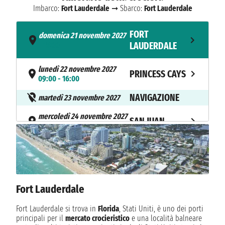
Imbarco:
Fort Lauderdale
➞ Sbarco:
Fort Lauderdale
FORT
domenica 21 novembre 2027
- 15:00
LAUDERDALE
lunedì 22 novembre 2027
PRINCESS CAYS
09:00 - 16:00
NAVIGAZIONE
martedì 23 novembre 2027
mercoledì 24 novembre 2027
SAN JUAN
10:00 - 17:00
giovedì 25 novembre 2027
AMBER COVE
10:00 - 18:00
venerdì 26 novembre 2027
GRAND TURK
Fort Lauderdale
07:00 - 16:00
NAVIGAZIONE
Fort Lauderdale si trova in
Florida
, Stati Uniti, è uno dei porti
sabato 27 novembre 2027
principali per il
mercato crocieristico
e una località balneare