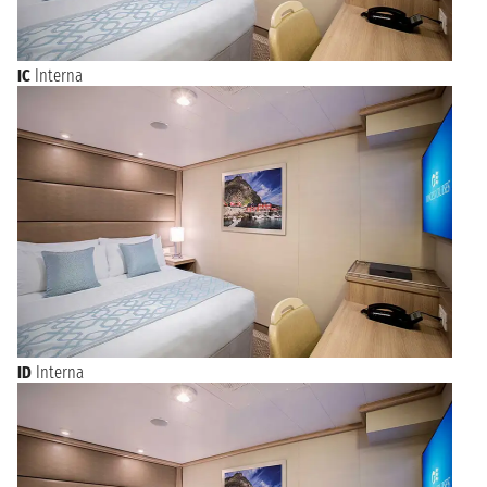
IC
Interna
ID
Interna