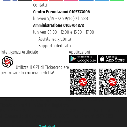
Contatti
Centro Prenotazioni 0105733006
lun-ven 9/19 - sab 9/13 (32 linee)
Amministrazione 0105704878
lun-ven 09:00 - 12:00 e 15:00 - 17:00
Assistenza gratuita
Supporto dedicato
Intelligenza Artificiale
Applicazioni
Utilizza il GPT di Ticketcrociere
per trovare la crociera perfetta!
Taoticket S.r.l. Via Brigata Liguria, 3/21 16121 Genova ©2007/2026 -
Ticketcrociere ® è un Marchio Registrato
P.Iva 06206400720 - Capitale Sociale € 100.000,00 i.v. - Iscritta alla Camera
di Commercio di Genova con REA 433093. - Aut. Prov. n° 6167/131601 -
Assicurazione Unipol - polizza n. 206484182
Un portale del gruppo
Taoticket