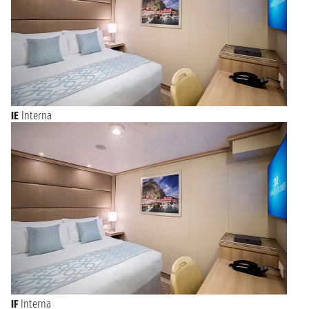
IE
Interna
IF
Interna