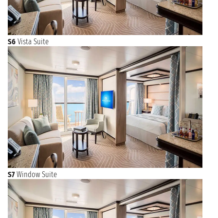
S6
Vista Suite
S7
Window Suite