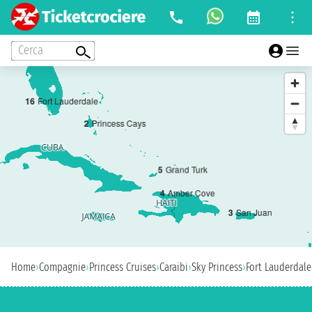
Cerca
1
6
Fort Lauderdale
2
Princess Cays
5
Grand Turk
4
Amber Cove
3
San Juan
Home
›
Compagnie
›
Princess Cruises
›
Caraibi
›
Sky Princess
›
Fort Lauderdale