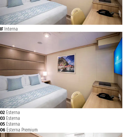
IF
Interna
O2
Esterna
O3
Esterna
O5
Esterna
O6
Esterna Premium