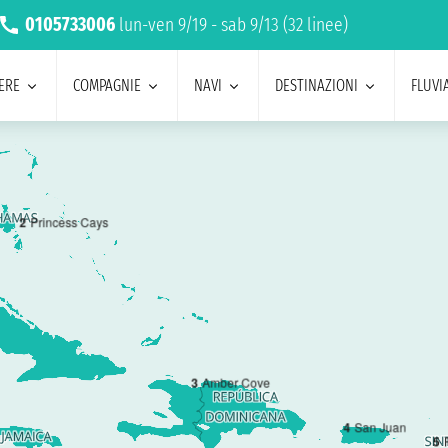
0105733006
lun-ven 9/19 - sab 9/13 (32 linee)
ERE
COMPAGNIE
NAVI
DESTINAZIONI
FLUVIA
2
Princess Cays
3
Amber Cove
4
San Juan
5