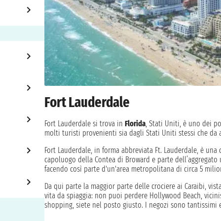
Fort Lauderdale
Fort Lauderdale si trova in
Florida
, Stati Uniti, è uno dei po
molti turisti provenienti sia dagli Stati Uniti stessi che da
Fort Lauderdale, in forma abbreviata Ft. Lauderdale, è una ci
capoluogo della Contea di Broward e parte dell’aggregato
facendo così parte d'un'area metropolitana di circa 5 milio
Da qui parte la maggior parte delle crociere ai Caraibi, vist
vita da spiaggia: non puoi perdere Hollywood Beach, vicinis
shopping, siete nel posto giusto. I negozi sono tantissimi e
trascorrere le vostre serate. Visitate i Giardini Flamingo, 6