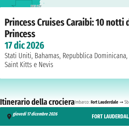
Home
›
Compagnie
›
Princess Cruises
›
Caraibi
›
Enchanted Princess
›
Fort Lau
Princess Cruises Caraibi: 10 nott
Princess
17 dic 2026
Stati Uniti, Bahamas, Repubblica Dominicana, 
Saint Kitts e Nevis
Itinerario della crociera
Imbarco:
Fort Lauderdale
➞ Sb
giovedì 17 dicembre 2026
FORT LAUDERDAL
- 15:00