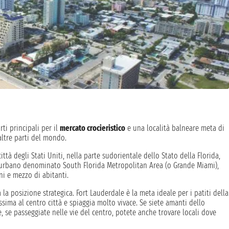
rti principali per il
mercato crocieristico
e una località balneare meta di
 altre parti del mondo.
ttà degli Stati Uniti, nella parte sudorientale dello Stato della Florida,
 urbano denominato South Florida Metropolitan Area (o Grande Miami),
ni e mezzo di abitanti.
a la posizione strategica. Fort Lauderdale è la meta ideale per i patiti della
sima al centro città e spiaggia molto vivace. Se siete amanti dello
, se passeggiate nelle vie del centro, potete anche trovare locali dove
0 acri di verde in cui potete vedere fenicotteri, da cui prendono il nome, e