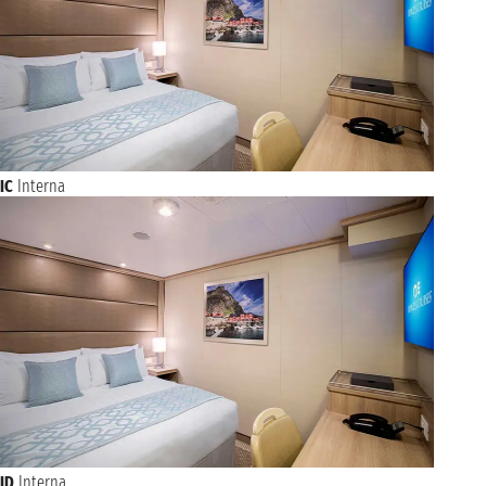
IC
Interna
ID
Interna