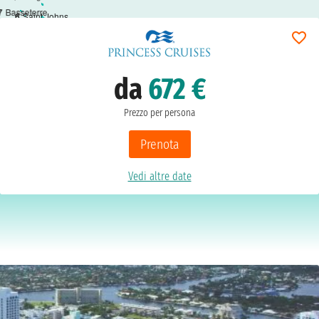
7
Basseterre
6
Saint Johns
da
672 €
Prezzo per persona
Prenota
Vedi altre date