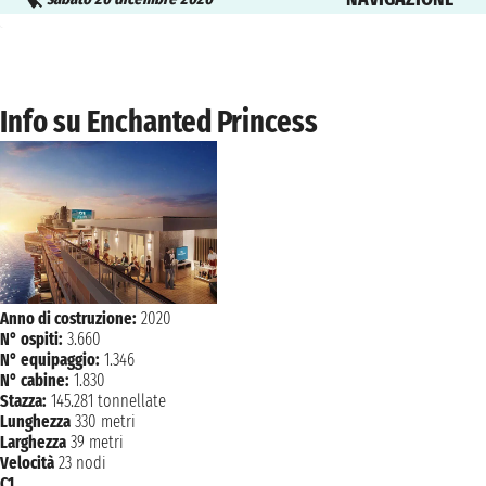
domenica 27 dicembre 2026
FORT LAUDERDAL
06:00
Info su Enchanted Princess
Anno di costruzione:
2020
N° ospiti:
3.660
N° equipaggio:
1.346
N° cabine:
1.830
Stazza:
145.281 tonnellate
Lunghezza
330 metri
Larghezza
39 metri
Velocità
23 nodi
C1