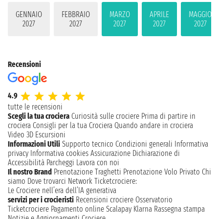
GENNAIO
FEBBRAIO
MARZO
APRILE
MAGGIO
2027
2027
2027
2027
2027
Recensioni
4.9
tutte le recensioni
Scegli la tua crociera
Curiosità sulle crociere
Prima di partire in
crociera
Consigli per la tua Crociera
Quando andare in crociera
Video 3D
Escursioni
Informazioni Utili
Supporto tecnico
Condizioni generali
Informativa
privacy
Informativa cookies
Assicurazione
Dichiarazione di
Accessibilità
Parcheggi
Lavora con noi
Il nostro Brand
Prenotazione Traghetti
Prenotazione Volo Privato
Chi
siamo
Dove trovarci
Network
Ticketcrociere:
Le Crociere nell’era dell’IA generativa
servizi per i crocieristi
Recensioni crociere
Osservatorio
Ticketcrociere
Pagamento online
Scalapay
Klarna
Rassegna stampa
Notizie e Aggiornamenti Crociere