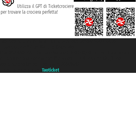
Utilizza il GPT di Ticketcrociere
per trovare la crociera perfetta!
Taoticket S.r.l. Via Brigata Liguria, 3/21 16121 Genova ©2007/2026 -
Ticketcrociere ® è un Marchio Registrato
P.Iva 06206400720 - Capitale Sociale € 100.000,00 i.v. - Iscritta alla Camera
di Commercio di Genova con REA 433093. - Aut. Prov. n° 6167/131601 -
Assicurazione Unipol - polizza n. 206484182
Un portale del gruppo
Taoticket