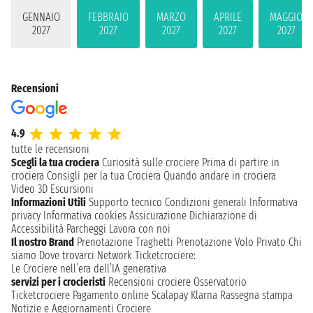
GENNAIO
FEBBRAIO
MARZO
APRILE
MAGGIO
2027
2027
2027
2027
2027
Recensioni
4.9
tutte le recensioni
Scegli la tua crociera
Curiosità sulle crociere
Prima di partire in
crociera
Consigli per la tua Crociera
Quando andare in crociera
Video 3D
Escursioni
Informazioni Utili
Supporto tecnico
Condizioni generali
Informativa
privacy
Informativa cookies
Assicurazione
Dichiarazione di
Accessibilità
Parcheggi
Lavora con noi
Il nostro Brand
Prenotazione Traghetti
Prenotazione Volo Privato
Chi
siamo
Dove trovarci
Network
Ticketcrociere:
Le Crociere nell’era dell’IA generativa
servizi per i crocieristi
Recensioni crociere
Osservatorio
Ticketcrociere
Pagamento online
Scalapay
Klarna
Rassegna stampa
Notizie e Aggiornamenti Crociere