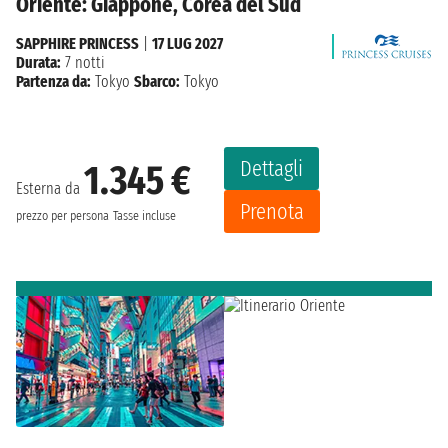
Oriente: Giappone, Corea del Sud
SAPPHIRE PRINCESS
|
17 LUG 2027
Durata:
7 notti
Partenza da:
Tokyo
Sbarco:
Tokyo
Dettagli
1.345 €
Esterna da
Prenota
prezzo per persona
Tasse incluse