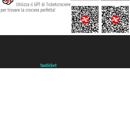
Utilizza il GPT di Ticketcrociere
per trovare la crociera perfetta!
Taoticket S.r.l. Via Brigata Liguria, 3/21 16121 Genova ©2007/2026 -
Ticketcrociere ® è un Marchio Registrato
P.Iva 06206400720 - Capitale Sociale € 100.000,00 i.v. - Iscritta alla Camera
di Commercio di Genova con REA 433093. - Aut. Prov. n° 6167/131601 -
Assicurazione Unipol - polizza n. 206484182
Un portale del gruppo
Taoticket