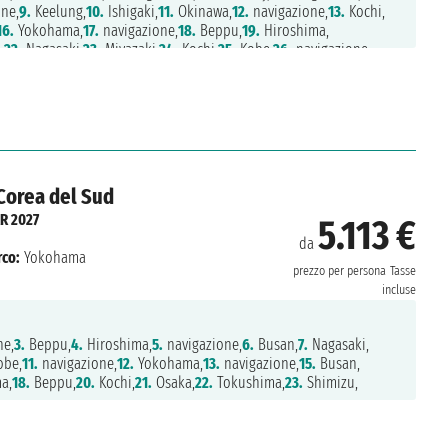
ne,
9.
Keelung,
10.
Ishigaki,
11.
Okinawa,
12.
navigazione,
13.
Kochi,
16.
Yokohama,
17.
navigazione,
18.
Beppu,
19.
Hiroshima,
,
22.
Nagasaki,
23.
Miyazaki,
24.
Kochi,
25.
Kobe,
26.
navigazione,
Corea del Sud
R 2027
5.113 €
da
rco:
Yokohama
prezzo per persona
Tasse
incluse
ne,
3.
Beppu,
4.
Hiroshima,
5.
navigazione,
6.
Busan,
7.
Nagasaki,
be,
11.
navigazione,
12.
Yokohama,
13.
navigazione,
15.
Busan,
a,
18.
Beppu,
20.
Kochi,
21.
Osaka,
22.
Tokushima,
23.
Shimizu,