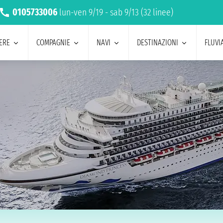
0105733006
lun-ven 9/19 - sab 9/13 (32 linee)
ERE
COMPAGNIE
NAVI
DESTINAZIONI
FLUVIA