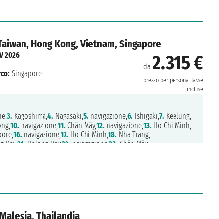
Taiwan, Hong Kong, Vietnam, Singapore
V 2026
2.315 €
da
rco:
Singapore
prezzo per persona
Tasse
incluse
ne,
3.
Kagoshima,
4.
Nagasaki,
5.
navigazione,
6.
Ishigaki,
7.
Keelung,
ng,
10.
navigazione,
11.
Chân Mây,
12.
navigazione,
13.
Ho Chi Minh,
ore,
16.
navigazione,
17.
Ho Chi Minh,
18.
Nha Trang,
g Bay,
21.
Halong Bay,
22.
navigazione,
23.
Chân Mây,
azione,
26.
Singapore
 Malesia, Thailandia