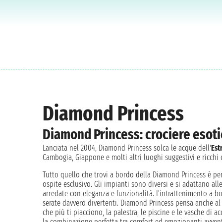
Diamond Princess
Diamond Princess: crociere esotic
Lanciata nel 2004, Diamond Princess solca le acque dell'
Est
Cambogia, Giappone e molti altri luoghi suggestivi e ricchi d
Tutto quello che trovi a bordo della Diamond Princess è pen
ospite esclusivo. Gli impianti sono diversi e si adattano all
arredate con eleganza e funzionalità. L'intrattenimento a bor
serate davvero divertenti. Diamond Princess pensa anche al
che più ti piacciono, la palestra, le piscine e le vasche di a
la combinazione perfetta tra comfort ed emozionanti avvent