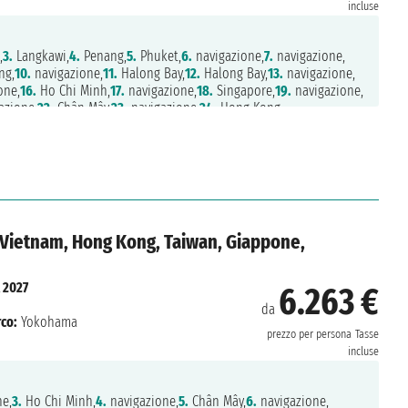
incluse
,
3.
Langkawi,
4.
Penang,
5.
Phuket,
6.
navigazione,
7.
navigazione,
ng,
10.
navigazione,
11.
Halong Bay,
12.
Halong Bay,
13.
navigazione,
one,
16.
Ho Chi Minh,
17.
navigazione,
18.
Singapore,
19.
navigazione,
azione,
22.
Chân Mây,
23.
navigazione,
24.
Hong Kong,
ng,
27.
Ishigaki,
28.
Okinawa,
29.
navigazione,
30.
Kochi,
31.
Kobe,
hama
 Vietnam, Hong Kong, Taiwan, Giappone,
 2027
6.263 €
da
co:
Yokohama
prezzo per persona
Tasse
incluse
e,
3.
Ho Chi Minh,
4.
navigazione,
5.
Chân Mây,
6.
navigazione,