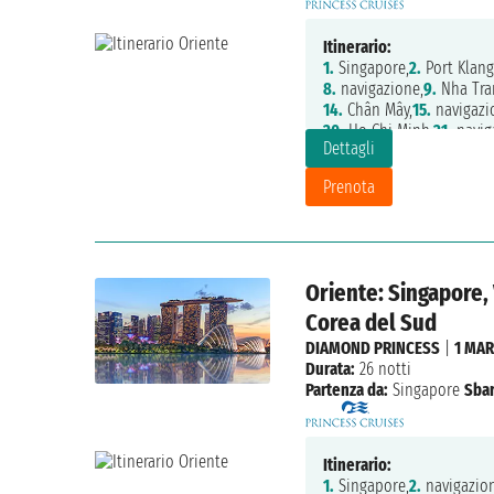
Itinerario:
1.
Singapore,
2.
Port Klang
8.
navigazione,
9.
Nha Tra
14.
Chân Mây,
15.
navigazi
20.
Ho Chi Minh,
21.
navig
Dettagli
25.
navigazione,
26.
Keelu
32.
navigazione,
33.
Yoko
Prenota
Oriente: Singapore,
Corea del Sud
DIAMOND PRINCESS
|
1 MAR
Durata:
26 notti
Partenza da:
Singapore
Sbar
Itinerario:
1.
Singapore,
2.
navigazion