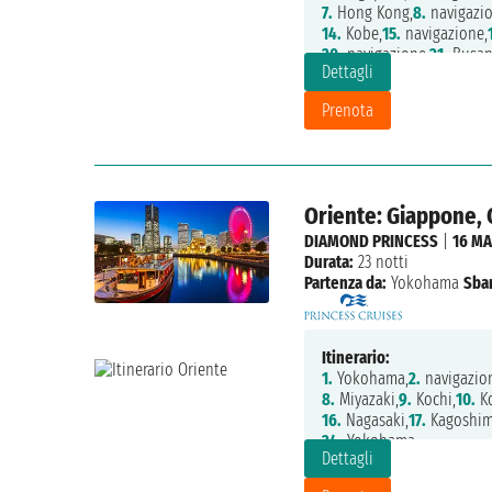
7.
Hong Kong,
8.
navigazio
14.
Kobe,
15.
navigazione,
20.
navigazione,
21.
Busan
Dettagli
27.
Yokohama
Prenota
Oriente: Giappone, 
DIAMOND PRINCESS
|
16 MA
Durata:
23 notti
Partenza da:
Yokohama
Sba
Itinerario:
1.
Yokohama,
2.
navigazio
8.
Miyazaki,
9.
Kochi,
10.
Ko
16.
Nagasaki,
17.
Kagoshim
24.
Yokohama
Dettagli