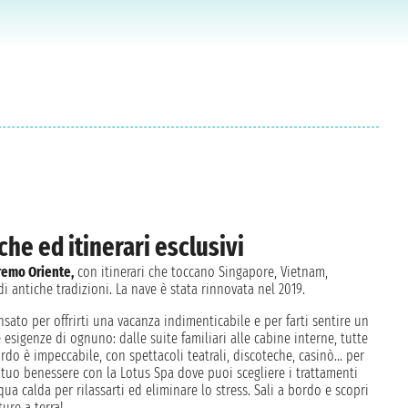
he ed itinerari esclusivi
remo Oriente,
con itinerari che toccano Singapore, Vietnam,
i antiche tradizioni. La nave è stata rinnovata nel 2019.
sato per offrirti una vacanza indimenticabile e per farti sentire un
e esigenze di ognuno: dalle suite familiari alle cabine interne, tutte
do è impeccabile, con spettacoli teatrali, discoteche, casinò... per
 tuo benessere con la Lotus Spa dove puoi scegliere i trattamenti
cqua calda per rilassarti ed eliminare lo stress. Sali a bordo e scopri
ure a terra!