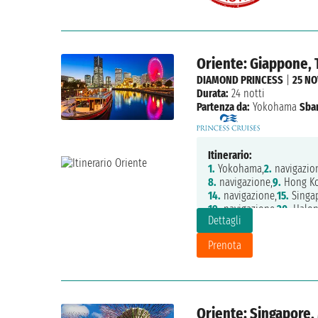
Oriente: Giappone, 
DIAMOND PRINCESS
|
25 NO
Durata:
24 notti
Partenza da:
Yokohama
Sba
Itinerario:
1.
Yokohama,
2.
navigazio
8.
navigazione,
9.
Hong Ko
14.
navigazione,
15.
Singap
19.
navigazione,
20.
Halon
Dettagli
24.
navigazione,
25.
navig
Prenota
Oriente: Singapore,