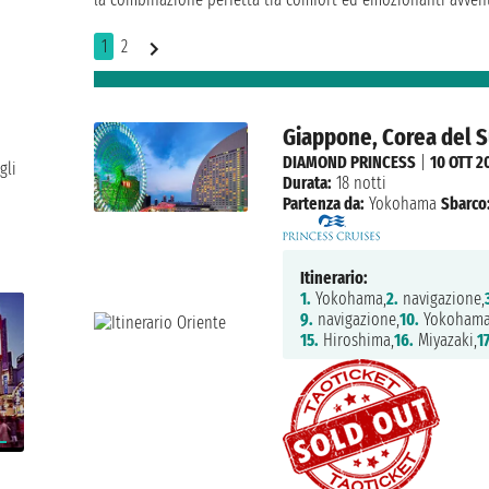
1
2
Giappone, Corea del 
DIAMOND PRINCESS
|
10 OTT 2
gli
Durata:
18 notti
Partenza da:
Yokohama
Sbarco
Itinerario:
1.
Yokohama,
2.
navigazione,
9.
navigazione,
10.
Yokohama
15.
Hiroshima,
16.
Miyazaki,
17