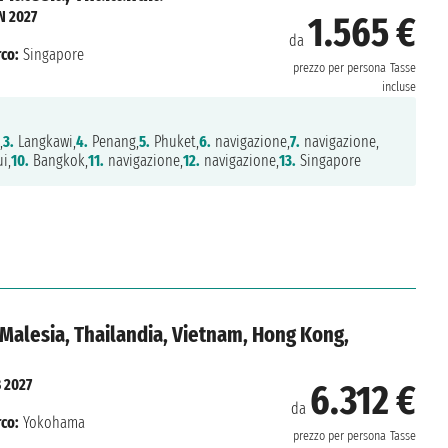
N 2027
1.565 €
da
co:
Singapore
prezzo per persona
Tasse
incluse
,
3.
Langkawi,
4.
Penang,
5.
Phuket,
6.
navigazione,
7.
navigazione,
i,
10.
Bangkok,
11.
navigazione,
12.
navigazione,
13.
Singapore
 Malesia, Thailandia, Vietnam, Hong Kong,
B 2027
6.312 €
da
co:
Yokohama
prezzo per persona
Tasse