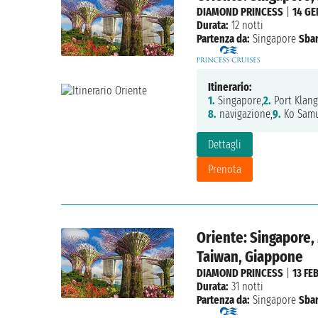
DIAMOND PRINCESS
|
14 GE
Durata:
12 notti
Partenza da:
Singapore
Sbar
Itinerario:
1.
Singapore,
2.
Port Klang
8.
navigazione,
9.
Ko Samu
Dettagli
Prenota
Oriente: Singapore,
Taiwan, Giappone
DIAMOND PRINCESS
|
13 FE
Durata:
31 notti
Partenza da:
Singapore
Sbar