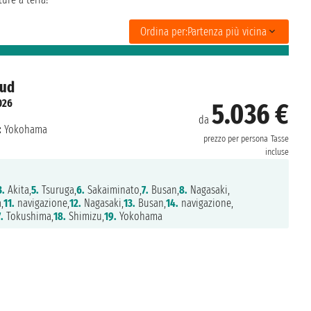
Ordina per:
Partenza più vicina
Sud
026
5.036 €
da
:
Yokohama
prezzo per persona
Tasse
incluse
3.
Akita,
5.
Tsuruga,
6.
Sakaiminato,
7.
Busan,
8.
Nagasaki,
,
11.
navigazione,
12.
Nagasaki,
13.
Busan,
14.
navigazione,
.
Tokushima,
18.
Shimizu,
19.
Yokohama