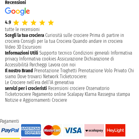
Recensioni
4.9
tutte le recensioni
Scegli la tua crociera
Curiosità sulle crociere
Prima di partire in
crociera
Consigli per la tua Crociera
Quando andare in crociera
Video 3D
Escursioni
Informazioni Utili
Supporto tecnico
Condizioni generali
Informativa
privacy
Informativa cookies
Assicurazione
Dichiarazione di
Accessibilità
Parcheggi
Lavora con noi
Il nostro Brand
Prenotazione Traghetti
Prenotazione Volo Privato
Chi
siamo
Dove trovarci
Network
Ticketcrociere:
Le Crociere nell’era dell’IA generativa
servizi per i crocieristi
Recensioni crociere
Osservatorio
Ticketcrociere
Pagamento online
Scalapay
Klarna
Rassegna stampa
Notizie e Aggiornamenti Crociere
Pagamenti