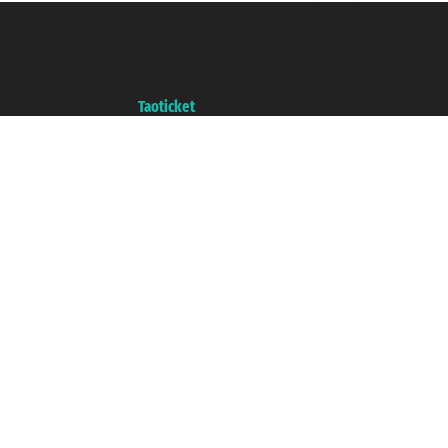
Taoticket S.r.l. Via Brigata Liguria, 3/21 16121 Genova ©2007/2026 -
Ticketcrociere ® è un Marchio Registrato
P.Iva 06206400720 - Capitale Sociale € 100.000,00 i.v. - Iscritta alla Camera
di Commercio di Genova con REA 433093. - Aut. Prov. n° 6167/131601 -
Assicurazione Unipol - polizza n. 206484182
Un portale del gruppo
Taoticket