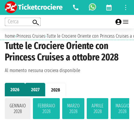
Cerca
home
›
Princess Cruises
›
Tutte le Crociere Oriente con Princess Cruises a
Tutte le Crociere Oriente con
Princess Cruises a ottobre 2028
Al momento nessuna crociera disponibile
2026
2027
2028
GENNAIO
FEBBRAIO
MARZO
APRILE
MAGGIO
2028
2028
2028
2028
2028