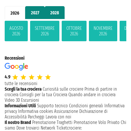
2027
2028
2026
AGOSTO
SETTEMBRE
OTTOBRE
NOVEMBRE
DIC
2026
2026
2026
2026
2
Recensioni
4.9
tutte le recensioni
Scegli la tua crociera
Curiosità sulle crociere
Prima di partire in
crociera
Consigli per la tua Crociera
Quando andare in crociera
Video 3D
Escursioni
Informazioni Utili
Supporto tecnico
Condizioni generali
Informativa
privacy
Informativa cookies
Assicurazione
Dichiarazione di
Accessibilità
Parcheggi
Lavora con noi
Il nostro Brand
Prenotazione Traghetti
Prenotazione Volo Privato
Chi
siamo
Dove trovarci
Network
Ticketcrociere: