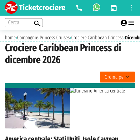
Cerca
home
›
Compagnie
›
Princess Cruises
›
Crociere Caribbean Princess
›
Dicemb
Crociere Caribbean Princess di
dicembre 2026
Ordina per
America centrale: Stati Uniti, Isole Cayman,