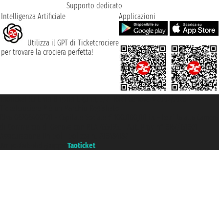
Supporto dedicato
Intelligenza Artificiale
Applicazioni
Utilizza il GPT di Ticketcrociere
per trovare la crociera perfetta!
Taoticket S.r.l. Via Brigata Liguria, 3/21 16121 Genova ©2007/2026 -
Ticketcrociere ® è un Marchio Registrato
P.Iva 06206400720 - Capitale Sociale € 100.000,00 i.v. - Iscritta alla Camera
di Commercio di Genova con REA 433093. - Aut. Prov. n° 6167/131601 -
Assicurazione Unipol - polizza n. 206484182
Un portale del gruppo
Taoticket