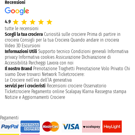
Recensioni
4.9
tutte le recensioni
Scegli la tua crociera
Curiosità sulle crociere
Prima di partire in
crociera
Consigli per la tua Crociera
Quando andare in crociera
Video 3D
Escursioni
Informazioni Utili
Supporto tecnico
Condizioni generali
Informativa
privacy
Informativa cookies
Assicurazione
Dichiarazione di
Accessibilità
Parcheggi
Lavora con noi
Il nostro Brand
Prenotazione Traghetti
Prenotazione Volo Privato
Chi
siamo
Dove trovarci
Network
Ticketcrociere:
Le Crociere nell’era dell’IA generativa
servizi per i crocieristi
Recensioni crociere
Osservatorio
Ticketcrociere
Pagamento online
Scalapay
Klarna
Rassegna stampa
Notizie e Aggiornamenti Crociere
Pagamenti