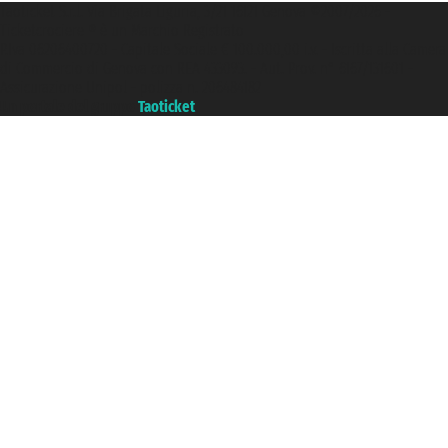
Taoticket S.r.l. Via Brigata Liguria, 3/21 16121 Genova ©2007/2026 -
Ticketcrociere ® è un Marchio Registrato
P.Iva 06206400720 - Capitale Sociale € 100.000,00 i.v. - Iscritta alla Camera
di Commercio di Genova con REA 433093. - Aut. Prov. n° 6167/131601 -
Assicurazione Unipol - polizza n. 206484182
Un portale del gruppo
Taoticket