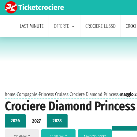
LAST MINUTE
OFFERTE
CROCIERE LUSSO
CROCI
home
›
Compagnie
›
Princess Cruises
›
Crociere Diamond Princess
›
Maggio 2
Crociere Diamond Princess
2026
2028
2027