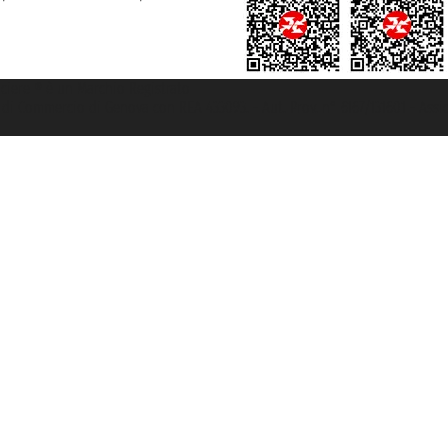
rociere ® è un Marchio Registrato
ra di Commercio di Genova con REA 433093. - Aut. Prov. n° 6167/131601 - Ass