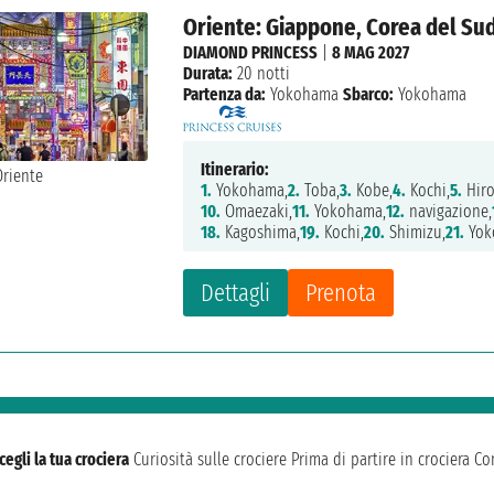
Oriente: Giappone, Corea del Su
DIAMOND PRINCESS
|
8 MAG 2027
Durata:
20 notti
Partenza da:
Yokohama
Sbarco:
Yokohama
Itinerario:
1.
Yokohama,
2.
Toba,
3.
Kobe,
4.
Kochi,
5.
Hiro
10.
Omaezaki,
11.
Yokohama,
12.
navigazione,
18.
Kagoshima,
19.
Kochi,
20.
Shimizu,
21.
Yok
Dettagli
Prenota
cegli la tua crociera
Curiosità sulle crociere
Prima di partire in crociera
Con