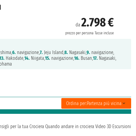
d
2.798 €
da
prezzo per persona
Tasse incluse
shima,
6.
navigazione,
7.
Jeju Island,
8.
Nagasaki,
9.
navigazione,
13.
Hakodate,
14.
Niigata,
15.
navigazione,
16.
Busan,
17.
Nagasaki,
ohama
Ordina per:
Partenza più vicina
sigli per la tua Crociera
Quando andare in crociera
Video 3D
Escursioni