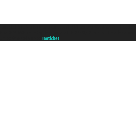
Taoticket S.r.l. Via Brigata Liguria, 3/21 16121 Genova ©2007/2026 - Ticketc
P.Iva 06206400720 - Capitale Sociale € 100.000,00 i.v. - Iscritta alla Came
Un portale del gruppo
Taoticket