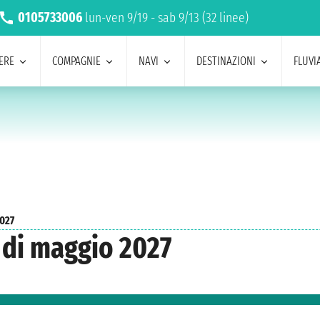
0105733006
lun-ven 9/19 - sab 9/13 (32 linee)
ERE
COMPAGNIE
NAVI
DESTINAZIONI
FLUVIA
027
 di maggio 2027