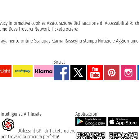
vacy
Informativa cookies
Assicurazione
Dichiarazione di Accessibilità
Parc
iamo
Dove trovarci
Network
Ticketcrociere:
Pagamento online
Scalapay
Klarna
Rassegna stampa
Notizie e Aggiornamen
Social
Intelligenza Artificiale
Applicazioni
Utilizza il GPT di Ticketcrociere
per trovare la crociera perfetta!