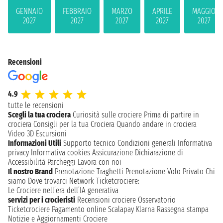
GENNAIO
FEBBRAIO
MARZO
APRILE
MAGGIO
2027
2027
2027
2027
2027
Recensioni
4.9
tutte le recensioni
Scegli la tua crociera
Curiosità sulle crociere
Prima di partire in
crociera
Consigli per la tua Crociera
Quando andare in crociera
Video 3D
Escursioni
Informazioni Utili
Supporto tecnico
Condizioni generali
Informativa
privacy
Informativa cookies
Assicurazione
Dichiarazione di
Accessibilità
Parcheggi
Lavora con noi
Il nostro Brand
Prenotazione Traghetti
Prenotazione Volo Privato
Chi
siamo
Dove trovarci
Network
Ticketcrociere:
Le Crociere nell’era dell’IA generativa
servizi per i crocieristi
Recensioni crociere
Osservatorio
Ticketcrociere
Pagamento online
Scalapay
Klarna
Rassegna stampa
Notizie e Aggiornamenti Crociere