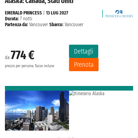
Alaska: Canada, Stati Uniti
EMERALD PRINCESS
|
13 LUG 2027
Durata:
7 notti
Partenza da:
Vancouver
Sbarco:
Vancouver
Dettagli
774 €
da
Prenota
prezzo per persona
Tasse incluse