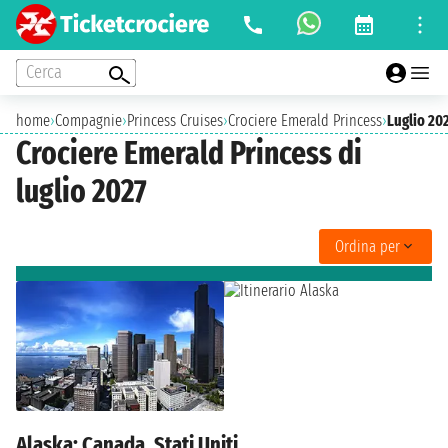
Cerca
home
›
Compagnie
›
Princess Cruises
›
Crociere Emerald Princess
›
Luglio 20
Crociere Emerald Princess di
luglio 2027
Ordina per
Alaska: Canada, Stati Uniti