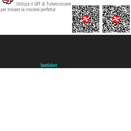
Utilizza il GPT di Ticketcrociere
per trovare la crociera perfetta!
Taoticket S.r.l. Via Brigata Liguria, 3/21 16121 Genova ©2007/2026 -
Ticketcrociere ® è un Marchio Registrato
P.Iva 06206400720 - Capitale Sociale € 100.000,00 i.v. - Iscritta alla Camera
di Commercio di Genova con REA 433093. - Aut. Prov. n° 6167/131601 -
Assicurazione Unipol - polizza n. 206484182
Un portale del gruppo
Taoticket