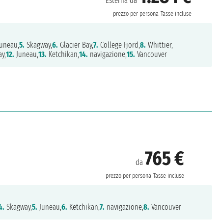
Esterna da
prezzo per persona
Tasse incluse
uneau,
5.
Skagway,
6.
Glacier Bay,
7.
College Fjord,
8.
Whittier,
y,
12.
Juneau,
13.
Ketchikan,
14.
navigazione,
15.
Vancouver
765 €
da
prezzo per persona
Tasse incluse
4.
Skagway,
5.
Juneau,
6.
Ketchikan,
7.
navigazione,
8.
Vancouver