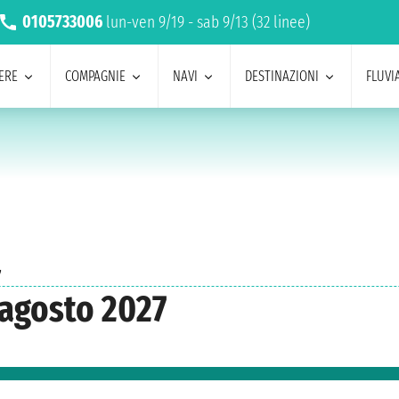
0105733006
lun-ven 9/19 - sab 9/13 (32 linee)
ERE
COMPAGNIE
NAVI
DESTINAZIONI
FLUVIA
7
 agosto 2027