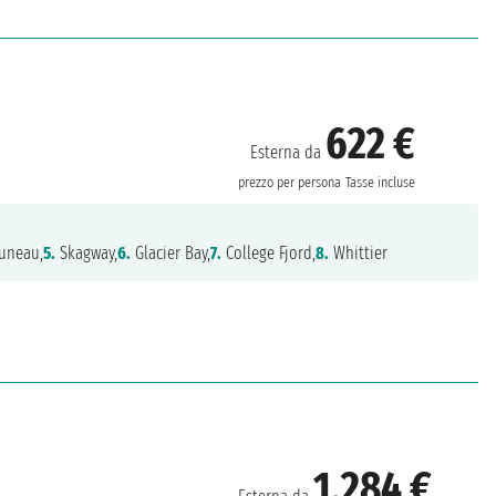
622 €
Esterna da
prezzo per persona
Tasse incluse
uneau,
5.
Skagway,
6.
Glacier Bay,
7.
College Fjord,
8.
Whittier
1.284 €