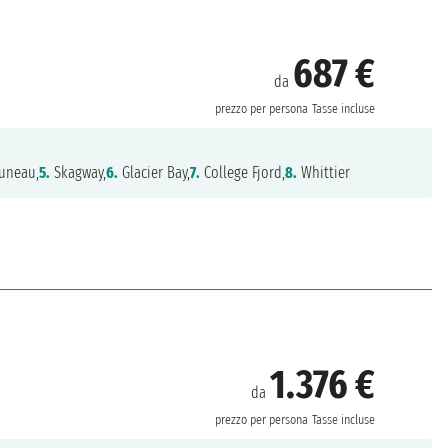
687 €
da
prezzo per persona
Tasse incluse
uneau,
5.
Skagway,
6.
Glacier Bay,
7.
College Fjord,
8.
Whittier
1.376 €
da
prezzo per persona
Tasse incluse