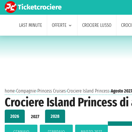
LAST MINUTE
OFFERTE
CROCIERE LUSSO
CROCI
home
›
Compagnie
›
Princess Cruises
›
Crociere Island Princess
›
Agosto 202
Crociere Island Princess di
2026
2028
2027