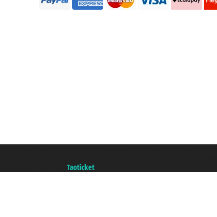
Taoticket S.r.l. Via Brigata Liguria, 3/21 16121 Genova ©2007/2026 - Ticketc
P.Iva 06206400720 - Capitale Sociale € 100.000,00 i.v. - Iscritta alla Came
Un portale del gruppo
Taoticket