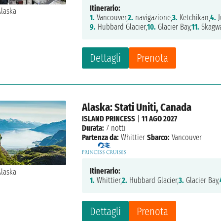
Itinerario:
1.
Vancouver,
2.
navigazione,
3.
Ketchikan,
4.
J
9.
Hubbard Glacier,
10.
Glacier Bay,
11.
Skagwa
Dettagli
Prenota
Alaska: Stati Uniti, Canada
ISLAND PRINCESS
|
11 AGO 2027
Durata:
7 notti
Partenza da:
Whittier
Sbarco:
Vancouver
Itinerario:
1.
Whittier,
2.
Hubbard Glacier,
3.
Glacier Bay,
Dettagli
Prenota