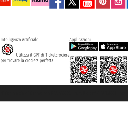
Intelligenza Artificiale
Applicazioni
Utilizza il GPT di Ticketcrociere
per trovare la crociera perfetta!
rociere ® è un Marchio Registrato
ra di Commercio di Genova con REA 433093. - Aut. Prov. n° 6167/131601 - Ass