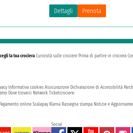
Dettagli
Prenota
cegli la tua crociera
Curiosità sulle crociere
Prima di partire in crociera
Con
vacy
Informativa cookies
Assicurazione
Dichiarazione di Accessibilità
Parc
iamo
Dove trovarci
Network
Ticketcrociere:
Pagamento online
Scalapay
Klarna
Rassegna stampa
Notizie e Aggiornamen
Social