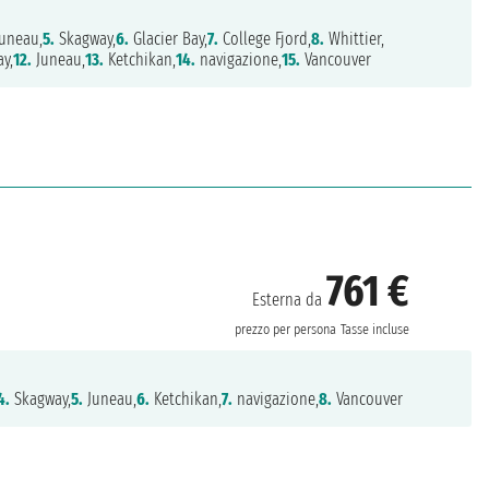
uneau,
5.
Skagway,
6.
Glacier Bay,
7.
College Fjord,
8.
Whittier,
y,
12.
Juneau,
13.
Ketchikan,
14.
navigazione,
15.
Vancouver
761 €
Esterna da
prezzo per persona
Tasse incluse
4.
Skagway,
5.
Juneau,
6.
Ketchikan,
7.
navigazione,
8.
Vancouver