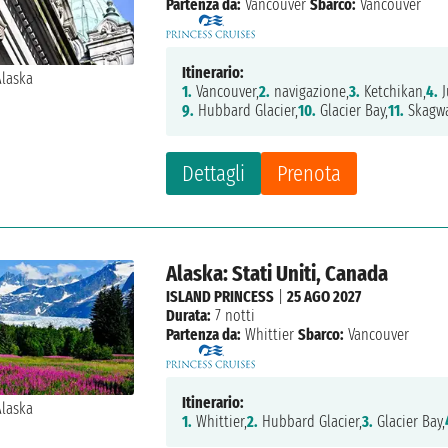
Partenza da:
Vancouver
Sbarco:
Vancouver
Itinerario:
1.
Vancouver,
2.
navigazione,
3.
Ketchikan,
4.
J
9.
Hubbard Glacier,
10.
Glacier Bay,
11.
Skagwa
Dettagli
Prenota
Alaska: Stati Uniti, Canada
ISLAND PRINCESS
|
25 AGO 2027
Durata:
7 notti
Partenza da:
Whittier
Sbarco:
Vancouver
Itinerario:
1.
Whittier,
2.
Hubbard Glacier,
3.
Glacier Bay,