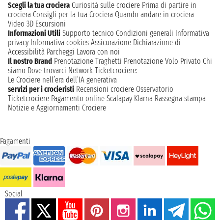
Scegli la tua crociera
Curiosità sulle crociere
Prima di partire in
crociera
Consigli per la tua Crociera
Quando andare in crociera
Video 3D
Escursioni
Informazioni Utili
Supporto tecnico
Condizioni generali
Informativa
privacy
Informativa cookies
Assicurazione
Dichiarazione di
Accessibilità
Parcheggi
Lavora con noi
Il nostro Brand
Prenotazione Traghetti
Prenotazione Volo Privato
Chi
siamo
Dove trovarci
Network
Ticketcrociere:
Le Crociere nell’era dell’IA generativa
servizi per i crocieristi
Recensioni crociere
Osservatorio
Ticketcrociere
Pagamento online
Scalapay
Klarna
Rassegna stampa
Notizie e Aggiornamenti Crociere
Pagamenti
Social