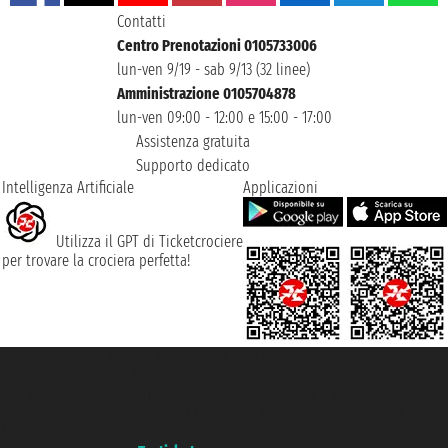
Contatti
Centro Prenotazioni 0105733006
lun-ven 9/19 - sab 9/13 (32 linee)
Amministrazione 0105704878
lun-ven 09:00 - 12:00 e 15:00 - 17:00
Assistenza gratuita
Supporto dedicato
Intelligenza Artificiale
Applicazioni
Utilizza il GPT di Ticketcrociere
per trovare la crociera perfetta!
Taoticket S.r.l. Via Brigata Liguria, 3/21 16121 Genova ©2007/2026 -
Ticketcrociere ® è un Marchio Registrato
P.Iva 06206400720 - Capitale Sociale € 100.000,00 i.v. - Iscritta alla Camera
di Commercio di Genova con REA 433093. - Aut. Prov. n° 6167/131601 -
Assicurazione Unipol - polizza n. 206484182