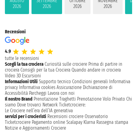
AGOSTO
SETTEMBRE
OTTOBRE
NOVEMBRE
DIC
2026
2026
2026
2026
2
Recensioni
4.9
tutte le recensioni
Scegli la tua crociera
Curiosità sulle crociere
Prima di partire in
crociera
Consigli per la tua Crociera
Quando andare in crociera
Video 3D
Escursioni
Informazioni Utili
Supporto tecnico
Condizioni generali
Informativa
privacy
Informativa cookies
Assicurazione
Dichiarazione di
Accessibilità
Parcheggi
Lavora con noi
Il nostro Brand
Prenotazione Traghetti
Prenotazione Volo Privato
Chi
siamo
Dove trovarci
Network
Ticketcrociere:
Le Crociere nell’era dell’IA generativa
servizi per i crocieristi
Recensioni crociere
Osservatorio
Ticketcrociere
Pagamento online
Scalapay
Klarna
Rassegna stampa
Notizie e Aggiornamenti Crociere