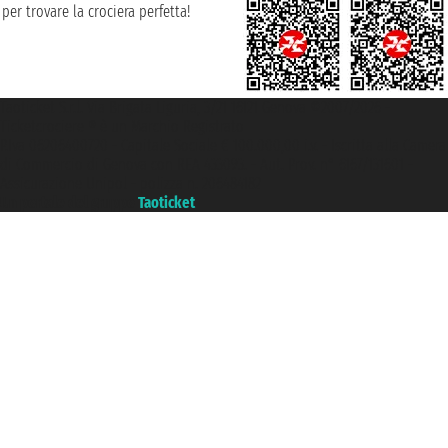
per trovare la crociera perfetta!
Taoticket S.r.l. Via Brigata Liguria, 3/21 16121 Genova ©2007/2026 -
Ticketcrociere ® è un Marchio Registrato
P.Iva 06206400720 - Capitale Sociale € 100.000,00 i.v. - Iscritta alla Camera
di Commercio di Genova con REA 433093. - Aut. Prov. n° 6167/131601 -
Assicurazione Unipol - polizza n. 206484182
Un portale del gruppo
Taoticket