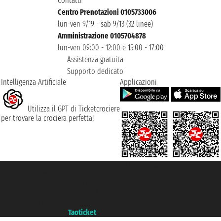
Contatti
Centro Prenotazioni 0105733006
lun-ven 9/19 - sab 9/13 (32 linee)
Amministrazione 0105704878
lun-ven 09:00 - 12:00 e 15:00 - 17:00
Assistenza gratuita
Supporto dedicato
Intelligenza Artificiale
Applicazioni
Utilizza il GPT di Ticketcrociere
per trovare la crociera perfetta!
Taoticket S.r.l. Via Brigata Liguria, 3/21 16121 Genova ©2007/2026 -
Ticketcrociere ® è un Marchio Registrato
P.Iva 06206400720 - Capitale Sociale € 100.000,00 i.v. - Iscritta alla Camera
di Commercio di Genova con REA 433093. - Aut. Prov. n° 6167/131601 -
Assicurazione Unipol - polizza n. 206484182
Un portale del gruppo
Taoticket