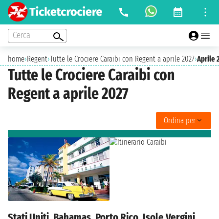
Cerca
home
›
Regent
›
Tutte le Crociere Caraibi con Regent a aprile 2027
›
Aprile 
Tutte le Crociere Caraibi con
Regent a aprile 2027
Ordina per
Stati Uniti, Bahamas, Porto Rico, Isole Vergini,