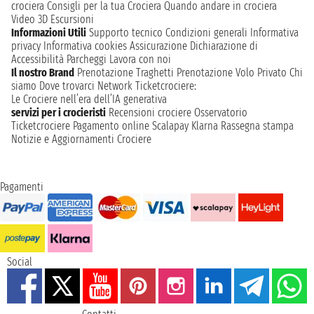
crociera
Consigli per la tua Crociera
Quando andare in crociera
Video 3D
Escursioni
Informazioni Utili
Supporto tecnico
Condizioni generali
Informativa
privacy
Informativa cookies
Assicurazione
Dichiarazione di
Accessibilità
Parcheggi
Lavora con noi
Il nostro Brand
Prenotazione Traghetti
Prenotazione Volo Privato
Chi
siamo
Dove trovarci
Network
Ticketcrociere:
Le Crociere nell’era dell’IA generativa
servizi per i crocieristi
Recensioni crociere
Osservatorio
Ticketcrociere
Pagamento online
Scalapay
Klarna
Rassegna stampa
Notizie e Aggiornamenti Crociere
Pagamenti
Social