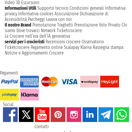
Video 3D
Escursioni
Informazioni Utili
Supporto tecnico
Condizioni generali
Informativa
privacy
Informativa cookies
Assicurazione
Dichiarazione di
Accessibilità
Parcheggi
Lavora con noi
Il nostro Brand
Prenotazione Traghetti
Prenotazione Volo Privato
Chi
siamo
Dove trovarci
Network
Ticketcrociere:
Le Crociere nell’era dell’IA generativa
servizi per i crocieristi
Recensioni crociere
Osservatorio
Ticketcrociere
Pagamento online
Scalapay
Klarna
Rassegna stampa
Notizie e Aggiornamenti Crociere
Pagamenti
Social
Contatti