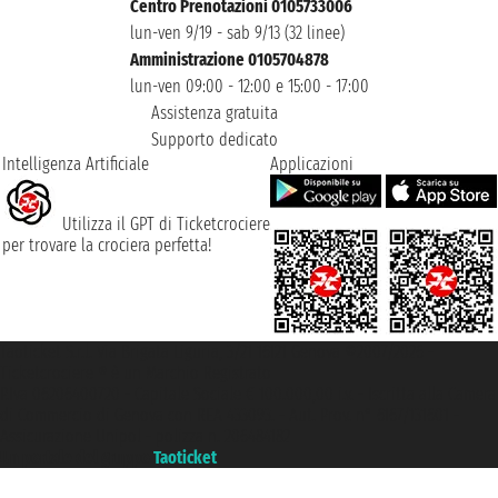
Centro Prenotazioni 0105733006
lun-ven 9/19 - sab 9/13 (32 linee)
Amministrazione 0105704878
lun-ven 09:00 - 12:00 e 15:00 - 17:00
Assistenza gratuita
Supporto dedicato
Intelligenza Artificiale
Applicazioni
Utilizza il GPT di Ticketcrociere
per trovare la crociera perfetta!
Taoticket S.r.l. Via Brigata Liguria, 3/21 16121 Genova ©2007/2026 -
Ticketcrociere ® è un Marchio Registrato
P.Iva 06206400720 - Capitale Sociale € 100.000,00 i.v. - Iscritta alla Camera
di Commercio di Genova con REA 433093. - Aut. Prov. n° 6167/131601 -
Assicurazione Unipol - polizza n. 206484182
Un portale del gruppo
Taoticket