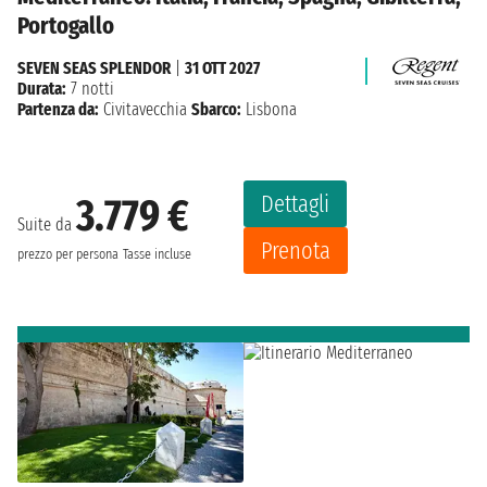
Portogallo
SEVEN SEAS SPLENDOR
|
31 OTT 2027
Durata:
7 notti
Partenza da:
Civitavecchia
Sbarco:
Lisbona
Dettagli
3.779 €
Suite da
Prenota
prezzo per persona
Tasse incluse