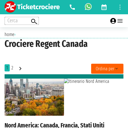
Cerca
home
›
Crociere Regent Canada
1
2
Ordina per
Nord America: Canada, Francia, Stati Uniti