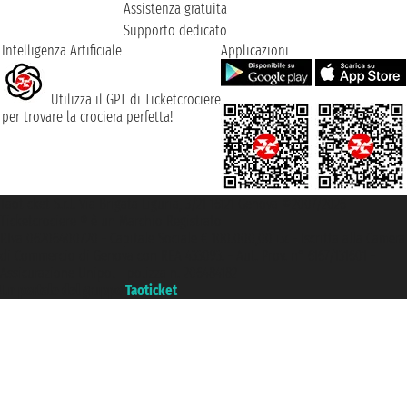
Assistenza gratuita
Supporto dedicato
Intelligenza Artificiale
Applicazioni
Utilizza il GPT di Ticketcrociere
per trovare la crociera perfetta!
Taoticket S.r.l. Via Brigata Liguria, 3/21 16121 Genova ©2007/2026 -
Ticketcrociere ® è un Marchio Registrato
P.Iva 06206400720 - Capitale Sociale € 100.000,00 i.v. - Iscritta alla Camera
di Commercio di Genova con REA 433093. - Aut. Prov. n° 6167/131601 -
Assicurazione Unipol - polizza n. 206484182
Un portale del gruppo
Taoticket