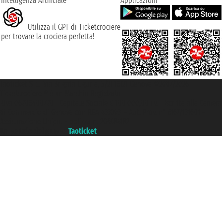
Intelligenza Artificiale
Applicazioni
Utilizza il GPT di Ticketcrociere
per trovare la crociera perfetta!
Taoticket S.r.l. Via Brigata Liguria, 3/21 16121 Genova ©2007/2026 -
Ticketcrociere ® è un Marchio Registrato
P.Iva 06206400720 - Capitale Sociale € 100.000,00 i.v. - Iscritta alla Camera
di Commercio di Genova con REA 433093. - Aut. Prov. n° 6167/131601 -
Assicurazione Unipol - polizza n. 206484182
Un portale del gruppo
Taoticket