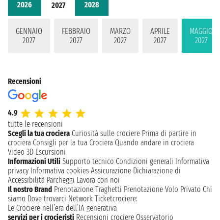
2026
2028
2027
GENNAIO
FEBBRAIO
MARZO
APRILE
MAGGIO
2027
2027
2027
2027
2027
Recensioni
4.9
tutte le recensioni
Scegli la tua crociera
Curiosità sulle crociere
Prima di partire in
crociera
Consigli per la tua Crociera
Quando andare in crociera
Video 3D
Escursioni
Informazioni Utili
Supporto tecnico
Condizioni generali
Informativa
privacy
Informativa cookies
Assicurazione
Dichiarazione di
Accessibilità
Parcheggi
Lavora con noi
Il nostro Brand
Prenotazione Traghetti
Prenotazione Volo Privato
Chi
siamo
Dove trovarci
Network
Ticketcrociere:
Le Crociere nell’era dell’IA generativa
servizi per i crocieristi
Recensioni crociere
Osservatorio