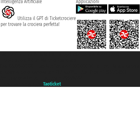
Intelligenza Artificiale
Applicazioni
Utilizza il GPT di Ticketcrociere
per trovare la crociera perfetta!
Taoticket S.r.l. Via Brigata Liguria, 3/21 16121 Genova ©2007/2026 -
Ticketcrociere ® è un Marchio Registrato
P.Iva 06206400720 - Capitale Sociale € 100.000,00 i.v. - Iscritta alla Camera
di Commercio di Genova con REA 433093. - Aut. Prov. n° 6167/131601 -
Assicurazione Unipol - polizza n. 206484182
Un portale del gruppo
Taoticket