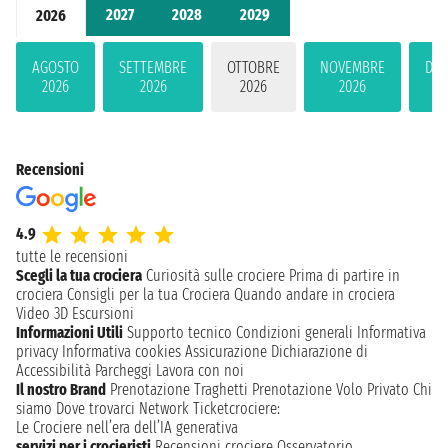
2027
2028
2029
2026
AGOSTO
SETTEMBRE
OTTOBRE
NOVEMBRE
DIC
2026
2026
2026
2026
2
Recensioni
4.9
tutte le recensioni
Scegli la tua crociera
Curiosità sulle crociere
Prima di partire in
crociera
Consigli per la tua Crociera
Quando andare in crociera
Video 3D
Escursioni
Informazioni Utili
Supporto tecnico
Condizioni generali
Informativa
privacy
Informativa cookies
Assicurazione
Dichiarazione di
Accessibilità
Parcheggi
Lavora con noi
Il nostro Brand
Prenotazione Traghetti
Prenotazione Volo Privato
Chi
siamo
Dove trovarci
Network
Ticketcrociere:
Le Crociere nell’era dell’IA generativa
servizi per i crocieristi
Recensioni crociere
Osservatorio