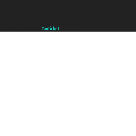
Ticketcrociere ® è un Marchio Registrato
P.Iva 06206400720 - Capitale Sociale € 100.000,00 i.v. - Iscritta alla Camera
di Commercio di Genova con REA 433093. - Aut. Prov. n° 6167/131601 -
Assicurazione Unipol - polizza n. 206484182
Un portale del gruppo
Taoticket