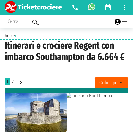
Cerca
home
›
Itinerari e crociere Regent con
imbarco Southampton da 6.664 €
1
2
Ordina per