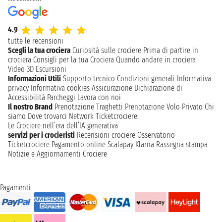
4.9
tutte le recensioni
Scegli la tua crociera
Curiosità sulle crociere
Prima di partire in
crociera
Consigli per la tua Crociera
Quando andare in crociera
Video 3D
Escursioni
Informazioni Utili
Supporto tecnico
Condizioni generali
Informativa
privacy
Informativa cookies
Assicurazione
Dichiarazione di
Accessibilità
Parcheggi
Lavora con noi
Il nostro Brand
Prenotazione Traghetti
Prenotazione Volo Privato
Chi
siamo
Dove trovarci
Network
Ticketcrociere:
Le Crociere nell’era dell’IA generativa
servizi per i crocieristi
Recensioni crociere
Osservatorio
Ticketcrociere
Pagamento online
Scalapay
Klarna
Rassegna stampa
Notizie e Aggiornamenti Crociere
Pagamenti