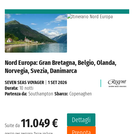
Nord Europa: Gran Bretagna, Belgio, Olanda,
Norvegia, Svezia, Danimarca
SEVEN SEAS VOYAGER
|
1 SET 2026
Durata:
10 notti
Partenza da:
Southampton
Sbarco:
Copenaghen
Dettagli
11.049 €
Suite da
Prenota
prezzo per persona
Tasse incluse