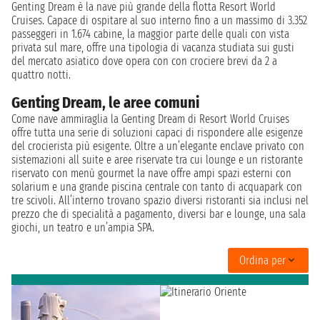
Genting Dream è la nave più grande della flotta Resort World
Cruises. Capace di ospitare al suo interno fino a un massimo di 3.352
passeggeri in 1.674 cabine, la maggior parte delle quali con vista
privata sul mare, offre una tipologia di vacanza studiata sui gusti
del mercato asiatico dove opera con con crociere brevi da 2 a
quattro notti.
Genting Dream, le aree comuni
Come nave ammiraglia la Genting Dream di Resort World Cruises
offre tutta una serie di soluzioni capaci di rispondere alle esigenze
del crocierista più esigente. Oltre a un’elegante enclave privato con
sistemazioni all suite e aree riservate tra cui lounge e un ristorante
riservato con menù gourmet la nave offre ampi spazi esterni con
solarium e una grande piscina centrale con tanto di acquapark con
tre scivoli. All’interno trovano spazio diversi ristoranti sia inclusi nel
prezzo che di specialità a pagamento, diversi bar e lounge, una sala
giochi, un teatro e un’ampia SPA.
Ordina per