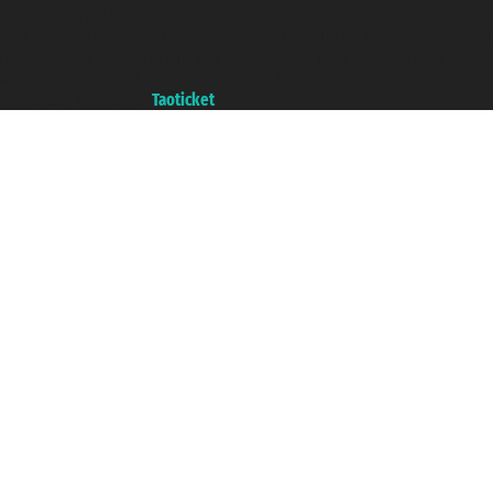
Ticketcrociere ® è un Marchio Registrato
P.Iva 06206400720 - Capitale Sociale € 100.000,00 i.v. - Iscritta alla Camera
di Commercio di Genova con REA 433093. - Aut. Prov. n° 6167/131601 -
Assicurazione Unipol - polizza n. 206484182
Un portale del gruppo
Taoticket