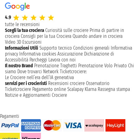
4.9
tutte le recensioni
Scegli la tua crociera
Curiosità sulle crociere
Prima di partire in
crociera
Consigli per la tua Crociera
Quando andare in crociera
Video 3D
Escursioni
Informazioni Utili
Supporto tecnico
Condizioni generali
Informativa
privacy
Informativa cookies
Assicurazione
Dichiarazione di
Accessibilità
Parcheggi
Lavora con noi
Il nostro Brand
Prenotazione Traghetti
Prenotazione Volo Privato
Chi
siamo
Dove trovarci
Network
Ticketcrociere:
Le Crociere nell’era dell’IA generativa
servizi per i crocieristi
Recensioni crociere
Osservatorio
Ticketcrociere
Pagamento online
Scalapay
Klarna
Rassegna stampa
Notizie e Aggiornamenti Crociere
Pagamenti