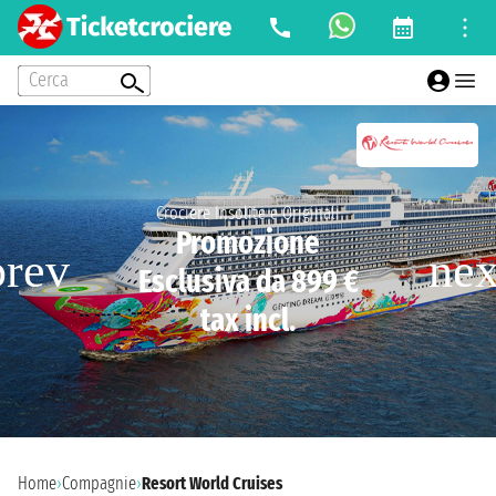
Cerca
Crociere Insolite e Originali
Promozione
Esclusiva da 899 €
tax incl.
Home
›
Compagnie
›
Resort World Cruises