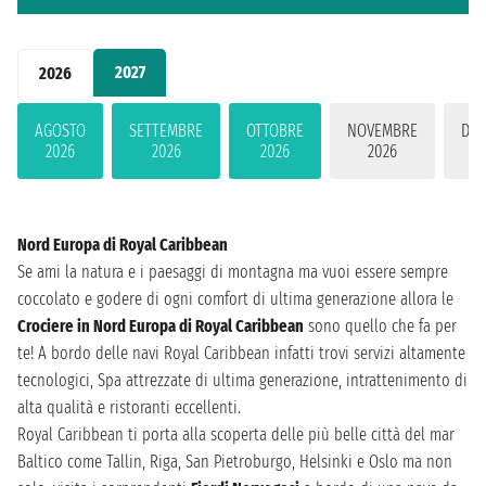
2027
2026
AGOSTO
SETTEMBRE
OTTOBRE
NOVEMBRE
DIC
2026
2026
2026
2026
2
Nord Europa di Royal Caribbean
Se ami la natura e i paesaggi di montagna ma vuoi essere sempre
coccolato e godere di ogni comfort di ultima generazione allora le
Crociere in Nord Europa di Royal Caribbean
sono quello che fa per
te! A bordo delle navi Royal Caribbean infatti trovi servizi altamente
tecnologici, Spa attrezzate di ultima generazione, intrattenimento di
alta qualità e ristoranti eccellenti.
Royal Caribbean ti porta alla scoperta delle più belle città del mar
Baltico come Tallin, Riga, San Pietroburgo, Helsinki e Oslo ma non