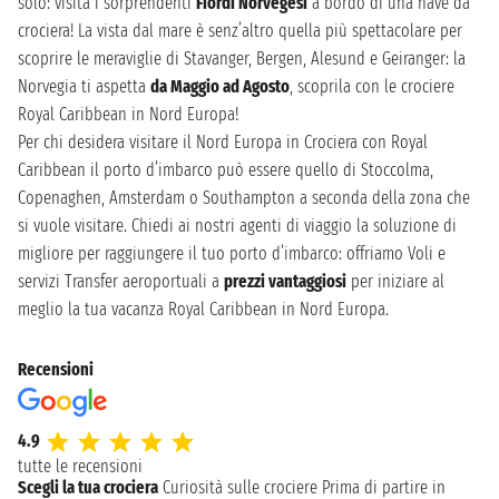
solo: visita i sorprendenti
Fiordi Norvegesi
a bordo di una nave da
crociera! La vista dal mare è senz’altro quella più spettacolare per
scoprire le meraviglie di Stavanger, Bergen, Alesund e Geiranger: la
Norvegia ti aspetta
da Maggio ad Agosto
, scoprila con le crociere
Royal Caribbean in Nord Europa!
Per chi desidera visitare il Nord Europa in Crociera con Royal
Caribbean il porto d’imbarco può essere quello di Stoccolma,
Copenaghen, Amsterdam o Southampton a seconda della zona che
si vuole visitare. Chiedi ai nostri agenti di viaggio la soluzione di
migliore per raggiungere il tuo porto d’imbarco: offriamo Voli e
servizi Transfer aeroportuali a
prezzi vantaggiosi
per iniziare al
meglio la tua vacanza Royal Caribbean in Nord Europa.
Recensioni
4.9
tutte le recensioni
Scegli la tua crociera
Curiosità sulle crociere
Prima di partire in