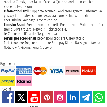
crociera
Consigli per la tua Crociera
Quando andare in crociera
Video 3D
Escursioni
Informazioni Utili
Supporto tecnico
Condizioni generali
Informativa
privacy
Informativa cookies
Assicurazione
Dichiarazione di
Accessibilità
Parcheggi
Lavora con noi
Il nostro Brand
Prenotazione Traghetti
Prenotazione Volo Privato
Chi
siamo
Dove trovarci
Network
Ticketcrociere:
Le Crociere nell’era dell’IA generativa
servizi per i crocieristi
Recensioni crociere
Osservatorio
Ticketcrociere
Pagamento online
Scalapay
Klarna
Rassegna stampa
Notizie e Aggiornamenti Crociere
Pagamenti
Social