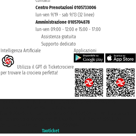
Contatti
Centro Prenotazioni 0105733006
lun-ven 9/19 - sab 9/13 (32 linee)
Amministrazione 0105704878
lun-ven 09:00 - 12:00 e 15:00 - 17:00
Assistenza gratuita
Supporto dedicato
Intelligenza Artificiale
Applicazioni
Utilizza il GPT di Ticketcrociere
per trovare la crociera perfetta!
Taoticket S.r.l. Via Brigata Liguria, 3/21 16121 Genova ©2007/2026 -
Ticketcrociere ® è un Marchio Registrato
P.Iva 06206400720 - Capitale Sociale € 100.000,00 i.v. - Iscritta alla Camera
di Commercio di Genova con REA 433093. - Aut. Prov. n° 6167/131601 -
Assicurazione Unipol - polizza n. 206484182
Un portale del gruppo
Taoticket